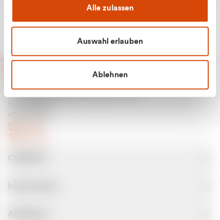
Alle zulassen
Auswahl erlauben
Ablehnen
CURANTO - eine Marke der EGN
Entsorgungsgesellschaft Niederrhein mbH
Greefsallee 1-5
41747 Viersen
E-Mail
Kontakt
CURANTO
Informationen
Abfallarten