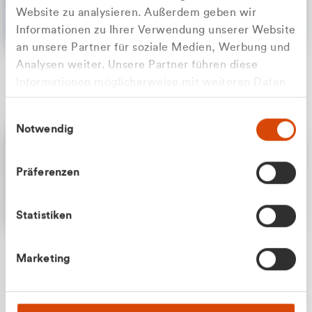
Website zu analysieren. Außerdem geben wir
Informationen zu Ihrer Verwendung unserer Website
an unsere Partner für soziale Medien, Werbung und
Analysen weiter. Unsere Partner führen diese
Apilash Balanesan
Informationen möglicherweise mit weiteren Daten
Vertrieb - Gewerbekunden
Zu welcher Kundengruppe
zusammen, die Sie ihnen bereitgestellt haben oder
0216 237 69050
Einwilligungsauswahl
die sie im Rahmen Ihrer Nutzung der Dienste
gehören Sie?
Notwendig
gesammelt haben.
Privatkunde (inkl. MwSt.)
Präferenzen
Geschäftskunde (exkl. MwSt.)
Statistiken
Julian Marek
Marketing
Vertrieb - Privatkunden
0216 237 69000