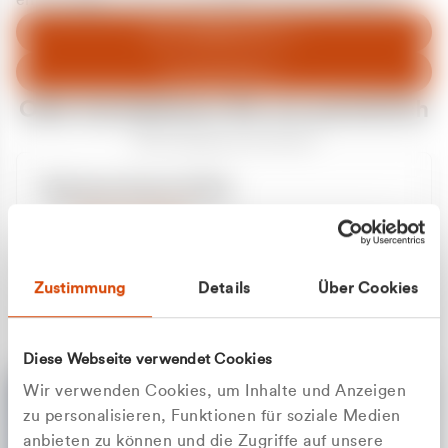
entschuldigen uns für eventuelle Unannehmlichkeiten.
Zum Abfallberater
Zur Startseite
Oder kontaktieren Sie uns persönlich
Wir sind gerne für Sie da
Unsere Service-Hotline
+49 2162 3769000
Mo. - Fr. 08.00 - 16:30 Uhr
Whatsapp
+49 177 8376058
Zustimmung
Details
Über Cookies
Sie benötigen ein individuelles Angebot?
Unverbindliche Anfrage stellen
Diese Webseite verwendet Cookies
Wir verwenden Cookies, um Inhalte und Anzeigen
zu personalisieren, Funktionen für soziale Medien
anbieten zu können und die Zugriffe auf unsere