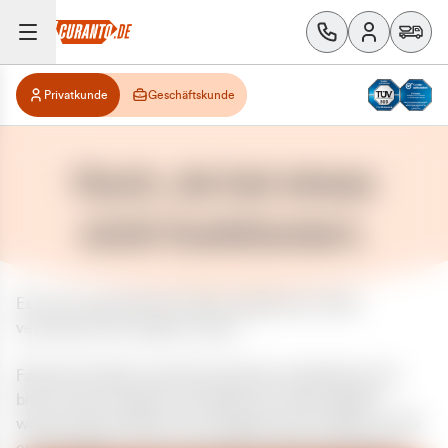
Privatkunde
Geschäftskunde
Huch, da hat etwas
nicht funktioniert.
Es ist ein unerwarteter Fehler aufgetreten. Bitte
versuchen Sie es später erneut.
Falls das Problem weiterhin besteht, kontaktieren Sie
bitte unseren Support und geben Sie, falls möglich,
weitere Informationen zum aufgetretenen Fehler an. Wir