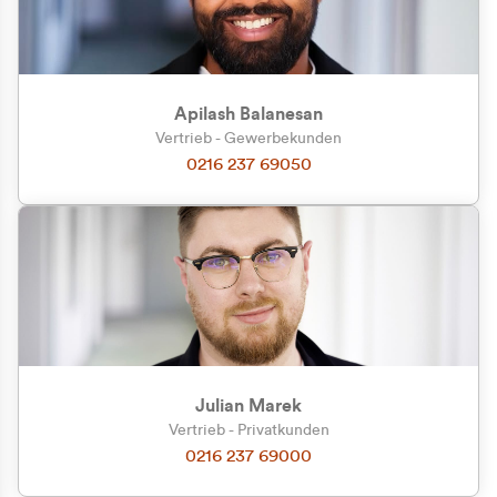
Apilash Balanesan
Vertrieb - Gewerbekunden
Zu welcher Kundengruppe
0216 237 69050
gehören Sie?
Privatkunde (inkl. MwSt.)
Geschäftskunde (exkl. MwSt.)
Julian Marek
Vertrieb - Privatkunden
0216 237 69000