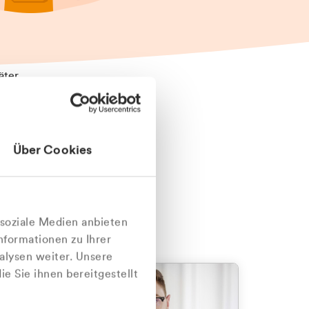
äter
Über Cookies
nlich
 soziale Medien anbieten
nformationen zu Ihrer
alysen weiter. Unsere
e Sie ihnen bereitgestellt