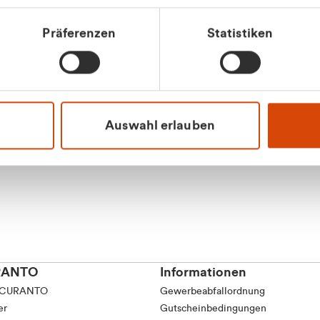
tkunde (inkl. MwSt.)
Präferenzen
Statistiken
tskunde (exkl. MwSt.)
Apilash Balanes
Vertrieb - Gewerbeku
0216 237 69050
Auswahl erlauben
RANTO
Informationen
 CURANTO
Gewerbeabfallordnung
er
Gutscheinbedingungen