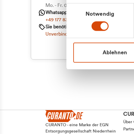
Priva
Mo. - Fr. 08.00 - 16:30 Uhr
Einwilligungsauswahl
Whatsapp
Notwendig
Geschäf
+49 177 8376058
Sie benötigen ein individuelles Angebot?
Unverbindliche Anfrage stellen
Ablehnen
CU
Über
CURANTO - eine Marke der EGN
Partn
Entsorgungsgesellschaft Niederrhein