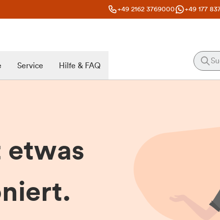
+49 2162 3769000
+49 177 83
e
Service
Hilfe & FAQ
t etwas
niert.