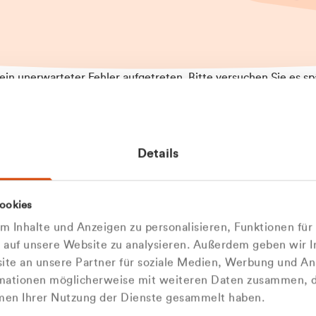
t ein unerwarteter Fehler aufgetreten. Bitte versuchen Sie es sp
t.
 das Problem weiterhin besteht, kontaktieren Sie bitte unseren
rt und geben Sie, falls möglich, weitere Informationen zum
Details
tretenen Fehler an. Wir entschuldigen uns für eventuelle
ehmlichkeiten.
 Abfallberater
Zur Startseite
ookies
u welcher
 kontaktieren Sie uns persö
 Inhalte und Anzeigen zu personalisieren, Funktionen für
dengruppe
e auf unsere Website zu analysieren. Außerdem geben wir I
Wir sind gerne für Sie da
te an unsere Partner für soziale Medien, Werbung und An
rmationen möglicherweise mit weiteren Daten zusammen, di
hören Sie?
hmen Ihrer Nutzung der Dienste gesammelt haben.