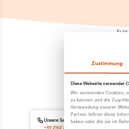
Es is
erneu
Falls
Suppo
Zustimmung
aufge
Unann
Zum
Diese Webseite verwendet C
Z
Oder
Wir verwenden Cookies, um
Kun
zu können und die Zugriff
Verwendung unserer Websi
Partner führen diese Info
ge
Unsere Service-Hotline
haben oder die sie im Ra
+49 2162 3769000