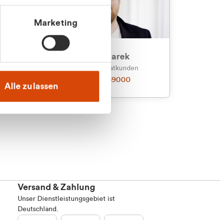
Marketing
an
Julian Marek
nden
Vertrieb - Privatkunden
0216 237 69000
Alle zulassen
Versand & Zahlung
Unser Dienstleistungsgebiet ist
Deutschland.