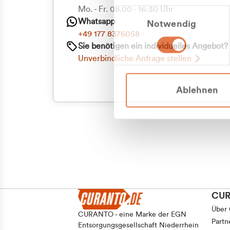
Mo. - Fr. 08.00 - 16:30 Uhr
Einwilligungsauswahl
Whatsapp
Notwendig
+49 177 8376058
Sie benötigen ein individuelles Angebot?
Unverbindliche Anfrage stellen
Ablehnen
CU
Über
CURANTO - eine Marke der EGN
Partn
Entsorgungsgesellschaft Niederrhein