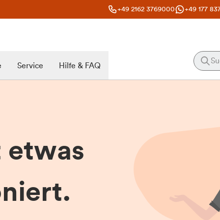
+49 2162 3769000
+49 177 83
e
Service
Hilfe & FAQ
t etwas
niert.