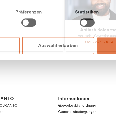
Präferenzen
Statistiken
Apilash Balanes
Vertrieb - Gewerbeku
0216 237 69050
Auswahl erlauben
RANTO
Informationen
 CURANTO
Gewerbeabfallordnung
er
Gutscheinbedingungen