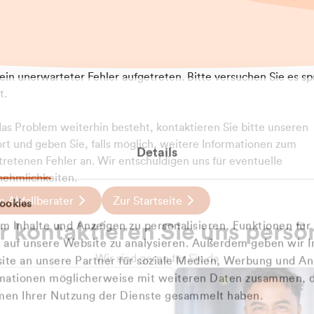
t ein unerwarteter Fehler aufgetreten. Bitte versuchen Sie es sp
t.
 das Problem weiterhin besteht, kontaktieren Sie bitte unseren
rt und geben Sie, falls möglich, weitere Informationen zum
Details
tretenen Fehler an. Wir entschuldigen uns für eventuelle
ehmlichkeiten.
 Abfallberater
Zur Startseite
ookies
 kontaktieren Sie uns persö
 Inhalte und Anzeigen zu personalisieren, Funktionen für
e auf unsere Website zu analysieren. Außerdem geben wir I
Wir sind gerne für Sie da
te an unsere Partner für soziale Medien, Werbung und An
rmationen möglicherweise mit weiteren Daten zusammen, di
hmen Ihrer Nutzung der Dienste gesammelt haben.