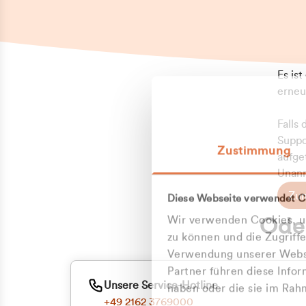
Es is
erneu
Falls
Suppo
Zustimmung
aufge
Unann
Zum
Diese Webseite verwendet C
Oder
Wir verwenden Cookies, um
zu können und die Zugriff
Verwendung unserer Websi
Partner führen diese Info
Unsere Service-Hotline
haben oder die sie im Ra
+49 2162 3769000