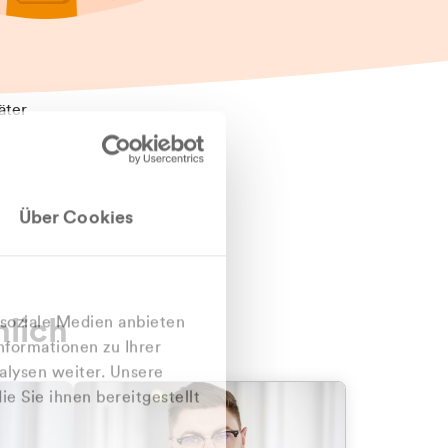
äter
Über Cookies
nlich
 soziale Medien anbieten
nformationen zu Ihrer
alysen weiter. Unsere
e Sie ihnen bereitgestellt