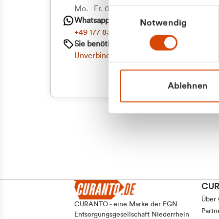
Priva
Mo. - Fr. 08.00 - 16:30 Uhr
Einwilligungsauswahl
Whatsapp
Notwendig
Geschäf
+49 177 8376058
Sie benötigen ein individuelles Angebot?
Unverbindliche Anfrage stellen
Ablehnen
CU
Über
CURANTO - eine Marke der EGN
Partn
Entsorgungsgesellschaft Niederrhein