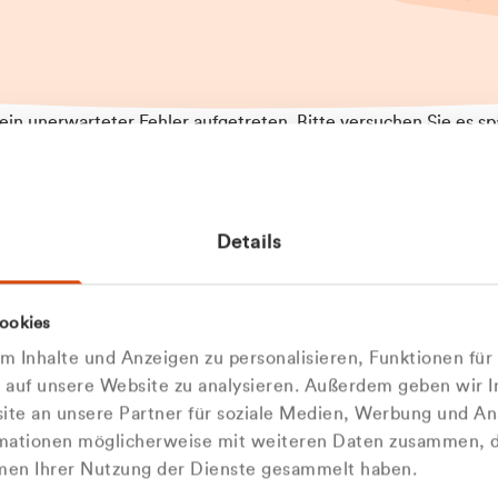
t ein unerwarteter Fehler aufgetreten. Bitte versuchen Sie es sp
t.
 das Problem weiterhin besteht, kontaktieren Sie bitte unseren
rt und geben Sie, falls möglich, weitere Informationen zum
Details
tretenen Fehler an. Wir entschuldigen uns für eventuelle
ehmlichkeiten.
 Abfallberater
Zur Startseite
ookies
u welcher
 kontaktieren Sie uns persö
 Inhalte und Anzeigen zu personalisieren, Funktionen für
dengruppe
e auf unsere Website zu analysieren. Außerdem geben wir I
Wir sind gerne für Sie da
te an unsere Partner für soziale Medien, Werbung und An
rmationen möglicherweise mit weiteren Daten zusammen, di
hören Sie?
hmen Ihrer Nutzung der Dienste gesammelt haben.