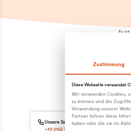
Es is
erneu
Falls
Suppo
Zustimmung
aufge
Unann
Zum
Diese Webseite verwendet C
Z
Oder
Wir verwenden Cookies, um
Kun
zu können und die Zugriff
Verwendung unserer Websi
Partner führen diese Info
ge
Unsere Service-Hotline
haben oder die sie im Ra
+49 2162 3769000