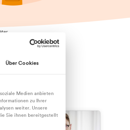
äter
Über Cookies
nlich
 soziale Medien anbieten
nformationen zu Ihrer
alysen weiter. Unsere
e Sie ihnen bereitgestellt