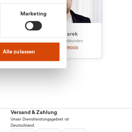
Marketing
an
Julian Marek
nden
Vertrieb - Privatkunden
0216 237 69000
Alle zulassen
Versand & Zahlung
Unser Dienstleistungsgebiet ist
Deutschland.