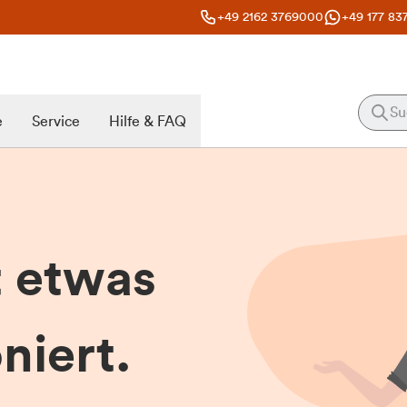
+49 2162 3769000
+49 177 83
e
Service
Hilfe & FAQ
t etwas
niert.