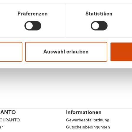
tkunde (inkl. MwSt.)
Präferenzen
Statistiken
tskunde (exkl. MwSt.)
Apilash Balanes
Vertrieb - Gewerbeku
0216 237 69050
Auswahl erlauben
RANTO
Informationen
 CURANTO
Gewerbeabfallordnung
er
Gutscheinbedingungen