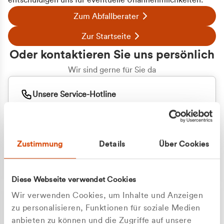
entschuldigen uns für eventuelle Unannehmlichkeiten.
Zum Abfallberater
Zur Startseite
Oder kontaktieren Sie uns persönlich
Wir sind gerne für Sie da
Unsere Service-Hotline
+49 2162 3769000
Mo. - Fr. 08.00 - 16:30 Uhr
Whatsapp
+49 177 8376058
Zustimmung
Details
Über Cookies
Sie benötigen ein individuelles Angebot?
Unverbindliche Anfrage stellen
Diese Webseite verwendet Cookies
Wir verwenden Cookies, um Inhalte und Anzeigen
zu personalisieren, Funktionen für soziale Medien
anbieten zu können und die Zugriffe auf unsere