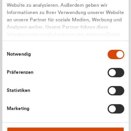
Website zu analysieren. Außerdem geben wir
Informationen zu Ihrer Verwendung unserer Website
an unsere Partner für soziale Medien, Werbung und
Analysen weiter. Unsere Partner führen diese
Apilash Balanesan
Informationen möglicherweise mit weiteren Daten
Vertrieb - Gewerbekunden
zusammen, die Sie ihnen bereitgestellt haben oder
0216 237 69050
Einwilligungsauswahl
die sie im Rahmen Ihrer Nutzung der Dienste
Notwendig
gesammelt haben.
Präferenzen
Statistiken
Julian Marek
Marketing
Vertrieb - Privatkunden
0216 237 69000