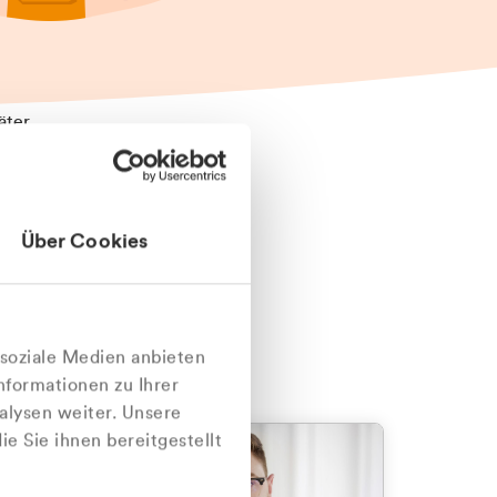
äter
Über Cookies
nlich
 soziale Medien anbieten
nformationen zu Ihrer
alysen weiter. Unsere
e Sie ihnen bereitgestellt