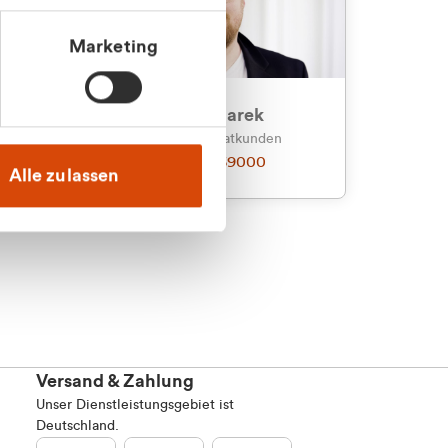
Marketing
an
Julian Marek
nden
Vertrieb - Privatkunden
0216 237 69000
Alle zulassen
Versand & Zahlung
Unser Dienstleistungsgebiet ist
Deutschland.