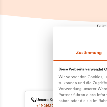
Es is
erneu
Falls
Suppo
Zustimmung
aufge
Unann
Zum
Diese Webseite verwendet C
Oder
Wir verwenden Cookies, um
zu können und die Zugriff
Verwendung unserer Websi
Partner führen diese Info
Unsere Service-Hotline
haben oder die sie im Ra
+49 2162 3769000