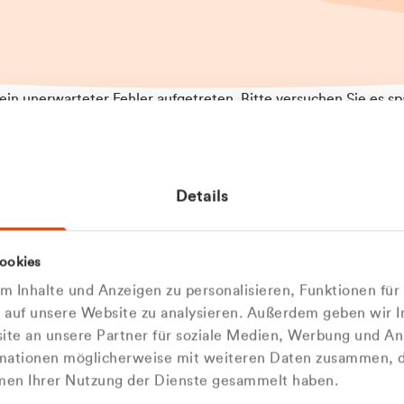
t ein unerwarteter Fehler aufgetreten. Bitte versuchen Sie es sp
t.
 das Problem weiterhin besteht, kontaktieren Sie bitte unseren
rt und geben Sie, falls möglich, weitere Informationen zum
Details
tretenen Fehler an. Wir entschuldigen uns für eventuelle
ehmlichkeiten.
 Abfallberater
Zur Startseite
ookies
 kontaktieren Sie uns persö
 Inhalte und Anzeigen zu personalisieren, Funktionen für
e auf unsere Website zu analysieren. Außerdem geben wir I
Wir sind gerne für Sie da
te an unsere Partner für soziale Medien, Werbung und An
rmationen möglicherweise mit weiteren Daten zusammen, di
hmen Ihrer Nutzung der Dienste gesammelt haben.