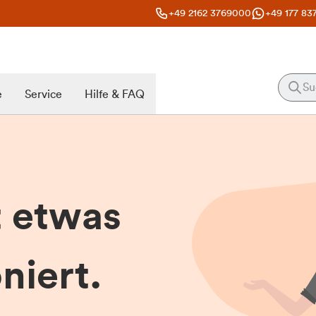
+49 2162 3769000
+49 177 83
e
Service
Hilfe & FAQ
t etwas
niert.