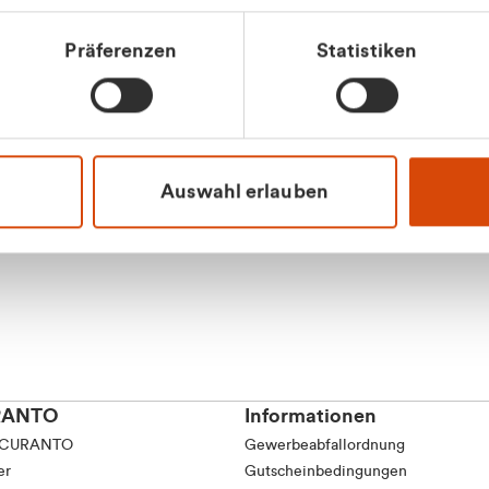
Präferenzen
Statistiken
Apilash Balanes
Vertrieb - Gewerbeku
0216 237 69050
Auswahl erlauben
RANTO
Informationen
 CURANTO
Gewerbeabfallordnung
er
Gutscheinbedingungen