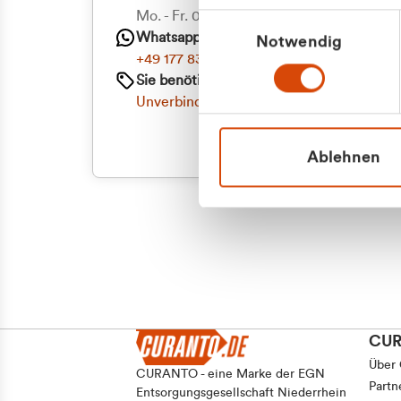
Mo. - Fr. 08.00 - 16:30 Uhr
Einwilligungsauswahl
Whatsapp
Notwendig
+49 177 8376058
Sie benötigen ein individuelles Angebot?
Unverbindliche Anfrage stellen
Ablehnen
CU
Über
CURANTO - eine Marke der EGN
Partn
Entsorgungsgesellschaft Niederrhein