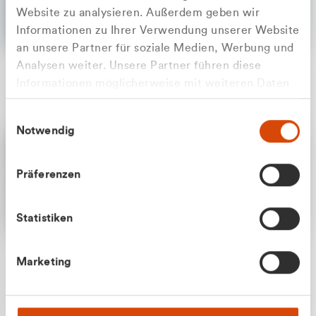
Website zu analysieren. Außerdem geben wir
Informationen zu Ihrer Verwendung unserer Website
an unsere Partner für soziale Medien, Werbung und
Analysen weiter. Unsere Partner führen diese
Apilash Balanesan
Informationen möglicherweise mit weiteren Daten
Vertrieb - Gewerbekunden
Zu welcher Kundengruppe
zusammen, die Sie ihnen bereitgestellt haben oder
0216 237 69050
Einwilligungsauswahl
die sie im Rahmen Ihrer Nutzung der Dienste
gehören Sie?
Notwendig
gesammelt haben.
Privatkunde (inkl. MwSt.)
Präferenzen
Geschäftskunde (exkl. MwSt.)
Statistiken
Julian Marek
Marketing
Vertrieb - Privatkunden
0216 237 69000