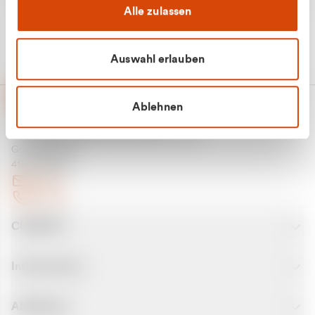
Alle zulassen
Auswahl erlauben
Ablehnen
CURANTO - eine Marke der EGN
Entsorgungsgesellschaft Niederrhein mbH
Greefsallee 1-5
41747 Viersen
E-Mail
Kontakt
CURANTO
Informationen
Abfallarten