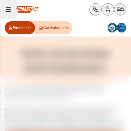
Privatkunde
Geschäftskunde
Huch, da hat etwas
nicht funktioniert.
Es ist ein unerwarteter Fehler aufgetreten. Bitte
versuchen Sie es später erneut.
Falls das Problem weiterhin besteht, kontaktieren Sie
bitte unseren Support und geben Sie, falls möglich,
weitere Informationen zum aufgetretenen Fehler an. Wir