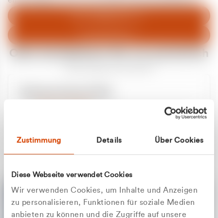
entschuldigen uns für eventuelle Unannehmlichkeiten.
Zum Abfallberater
Zur Startseite
Oder kontaktieren Sie uns persönlich
Wir sind gerne für Sie da
Unsere Service-Hotline
+49 2162 3769000
Mo. - Fr. 08.00 - 16:30 Uhr
Whatsapp
+49 177 8376058
Zustimmung
Details
Über Cookies
Sie benötigen ein individuelles Angebot?
Unverbindliche Anfrage stellen
Diese Webseite verwendet Cookies
Wir verwenden Cookies, um Inhalte und Anzeigen
zu personalisieren, Funktionen für soziale Medien
anbieten zu können und die Zugriffe auf unsere