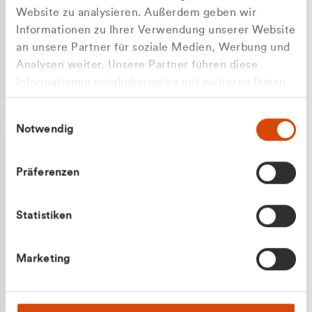
Website zu analysieren. Außerdem geben wir
Informationen zu Ihrer Verwendung unserer Website
an unsere Partner für soziale Medien, Werbung und
Analysen weiter. Unsere Partner führen diese
Apilash Balanesan
Informationen möglicherweise mit weiteren Daten
Vertrieb - Gewerbekunden
zusammen, die Sie ihnen bereitgestellt haben oder
0216 237 69050
Einwilligungsauswahl
die sie im Rahmen Ihrer Nutzung der Dienste
Notwendig
gesammelt haben.
Präferenzen
Statistiken
Julian Marek
Marketing
Vertrieb - Privatkunden
0216 237 69000