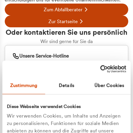
entschuldigen uns für eventuelle Unannehmlichkeiten.
Zum Abfallberater
Zur Startseite
Oder kontaktieren Sie uns persönlich
Wir sind gerne für Sie da
Unsere Service-Hotline
+49 2162 3769000
Mo. - Fr. 08.00 - 16:30 Uhr
Whatsapp
+49 177 8376058
Zustimmung
Details
Über Cookies
Sie benötigen ein individuelles Angebot?
Unverbindliche Anfrage stellen
Diese Webseite verwendet Cookies
Wir verwenden Cookies, um Inhalte und Anzeigen
zu personalisieren, Funktionen für soziale Medien
anbieten zu können und die Zugriffe auf unsere