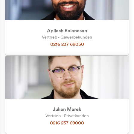
Apilash Balanesan
Vertrieb - Gewerbekunden
Zu welcher Kundengruppe
0216 237 69050
gehören Sie?
Privatkunde (inkl. MwSt.)
Geschäftskunde (exkl. MwSt.)
Julian Marek
Vertrieb - Privatkunden
0216 237 69000