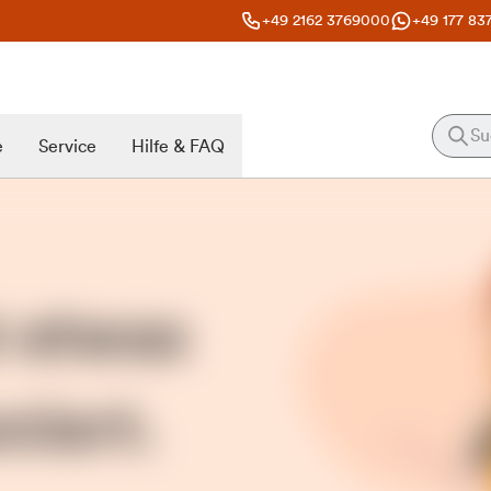
+49 2162 3769000
+49 177 83
e
Service
Hilfe & FAQ
t etwas
niert.