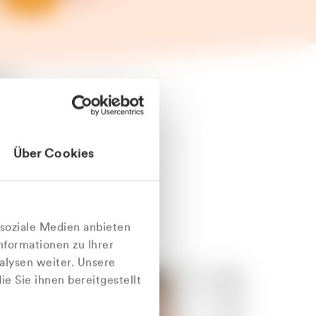
äter
Über Cookies
nlich
 soziale Medien anbieten
nformationen zu Ihrer
alysen weiter. Unsere
e Sie ihnen bereitgestellt