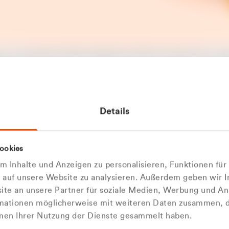
t ein unerwarteter Fehler aufgetreten. Bitte versuchen Sie es sp
t.
 das Problem weiterhin besteht, kontaktieren Sie bitte unseren
rt und geben Sie, falls möglich, weitere Informationen zum
Details
tretenen Fehler an. Wir entschuldigen uns für eventuelle
ehmlichkeiten.
 Abfallberater
Zur Startseite
ookies
u welcher
 kontaktieren Sie uns persö
 Inhalte und Anzeigen zu personalisieren, Funktionen für
dengruppe
e auf unsere Website zu analysieren. Außerdem geben wir I
Wir sind gerne für Sie da
te an unsere Partner für soziale Medien, Werbung und An
rmationen möglicherweise mit weiteren Daten zusammen, di
hören Sie?
hmen Ihrer Nutzung der Dienste gesammelt haben.