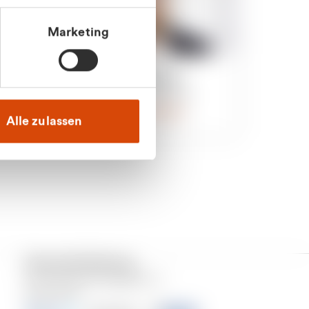
Marketing
an
Julian Marek
nden
Vertrieb - Privatkunden
0216 237 69000
Alle zulassen
Versand & Zahlung
Unser Dienstleistungsgebiet ist
Deutschland.