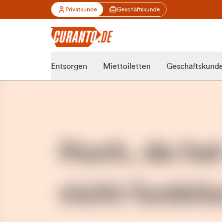
Privatkunde
Geschäftskunde
Entsorgen
Miettoiletten
Geschäftskund
Huch, da ha
nicht funktio