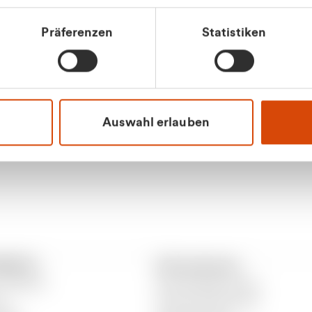
tkunde (inkl. MwSt.)
Präferenzen
Statistiken
tskunde (exkl. MwSt.)
Apilash Balanes
Vertrieb - Gewerbeku
0216 237 69050
Auswahl erlauben
RANTO
Informationen
 CURANTO
Gewerbeabfallordnung
er
Gutscheinbedingungen