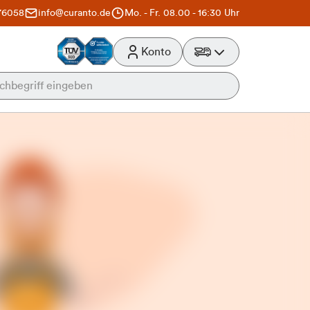
76058
info@curanto.de
Mo. - Fr. 08.00 - 16:30 Uhr
Konto