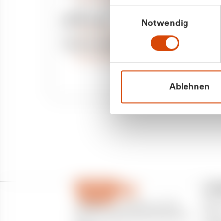
Priva
Mo. - Fr. 08.00 - 16:30 Uhr
Einwilligungsauswahl
Whatsapp
Notwendig
Geschäf
+49 177 8376058
Sie benötigen ein individuelles Angebot?
Unverbindliche Anfrage stellen
Ablehnen
CU
Über
CURANTO - eine Marke der EGN
Partn
Entsorgungsgesellschaft Niederrhein