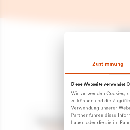
Es is
erneu
Falls
Suppo
Zustimmung
aufge
Unann
Zum
Diese Webseite verwendet C
Z
Oder
Wir verwenden Cookies, um
Kun
zu können und die Zugriff
Verwendung unserer Websi
Partner führen diese Info
ge
Unsere Service-Hotline
haben oder die sie im Ra
+49 2162 3769000