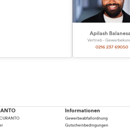
tkunde (inkl. MwSt.)
tskunde (exkl. MwSt.)
Apilash Balanes
Vertrieb - Gewerbeku
0216 237 69050
RANTO
Informationen
 CURANTO
Gewerbeabfallordnung
er
Gutscheinbedingungen