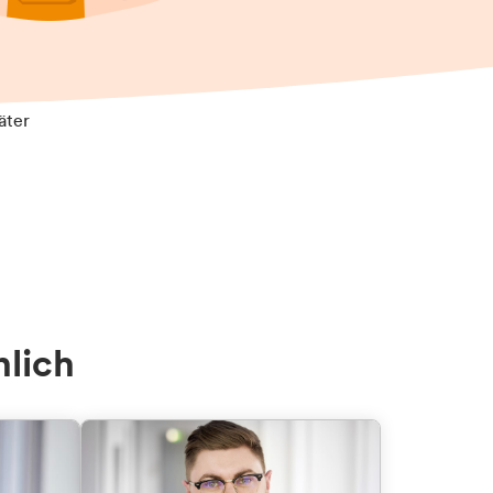
äter
nlich