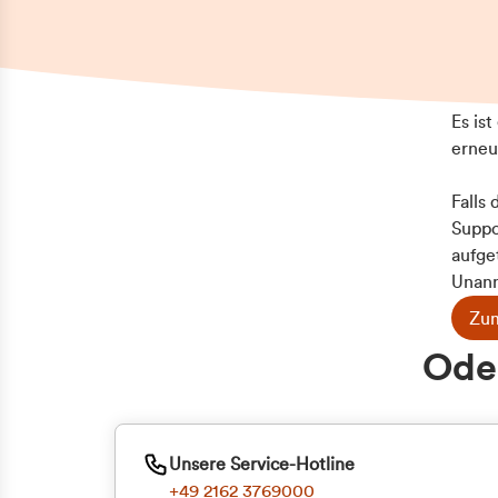
Es is
erneu
Falls
Suppo
aufge
Unann
Zum
Z
Oder
Kun
ge
Unsere Service-Hotline
+49 2162 3769000