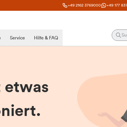
+49 2162 3769000
+49 177 83
e
Service
Hilfe & FAQ
t etwas
niert.