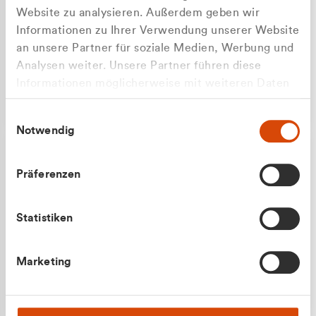
Website zu analysieren. Außerdem geben wir
Informationen zu Ihrer Verwendung unserer Website
an unsere Partner für soziale Medien, Werbung und
Analysen weiter. Unsere Partner führen diese
Apilash Balanesan
Informationen möglicherweise mit weiteren Daten
Vertrieb - Gewerbekunden
Zu welcher Kundengruppe
zusammen, die Sie ihnen bereitgestellt haben oder
0216 237 69050
Einwilligungsauswahl
die sie im Rahmen Ihrer Nutzung der Dienste
gehören Sie?
Notwendig
gesammelt haben.
Privatkunde (inkl. MwSt.)
Präferenzen
Geschäftskunde (exkl. MwSt.)
Statistiken
Julian Marek
Marketing
Vertrieb - Privatkunden
0216 237 69000