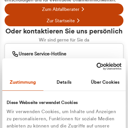
entschuldigen uns für eventuelle Unannehmlichkeiten.
Zum Abfallberater
Zur Startseite
Oder kontaktieren Sie uns persönlich
Wir sind gerne für Sie da
Unsere Service-Hotline
+49 2162 3769000
Mo. - Fr. 08.00 - 16:30 Uhr
Whatsapp
+49 177 8376058
Zustimmung
Details
Über Cookies
Sie benötigen ein individuelles Angebot?
Unverbindliche Anfrage stellen
Diese Webseite verwendet Cookies
Wir verwenden Cookies, um Inhalte und Anzeigen
zu personalisieren, Funktionen für soziale Medien
anbieten zu können und die Zugriffe auf unsere