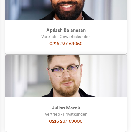
Apilash Balanesan
Vertrieb - Gewerbekunden
Zu welcher Kundengruppe
0216 237 69050
gehören Sie?
Privatkunde (inkl. MwSt.)
Geschäftskunde (exkl. MwSt.)
Julian Marek
Vertrieb - Privatkunden
0216 237 69000