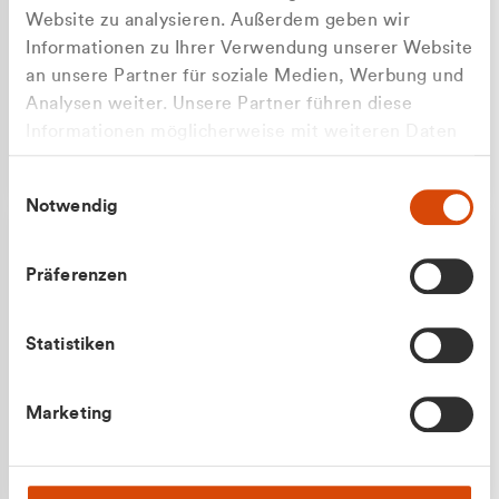
Website zu analysieren. Außerdem geben wir
Informationen zu Ihrer Verwendung unserer Website
an unsere Partner für soziale Medien, Werbung und
Analysen weiter. Unsere Partner führen diese
Apilash Balanesan
Informationen möglicherweise mit weiteren Daten
Vertrieb - Gewerbekunden
Zu welcher Kundengruppe
zusammen, die Sie ihnen bereitgestellt haben oder
0216 237 69050
Einwilligungsauswahl
die sie im Rahmen Ihrer Nutzung der Dienste
gehören Sie?
Notwendig
gesammelt haben.
Privatkunde (inkl. MwSt.)
Präferenzen
Geschäftskunde (exkl. MwSt.)
Statistiken
Julian Marek
Marketing
Vertrieb - Privatkunden
0216 237 69000