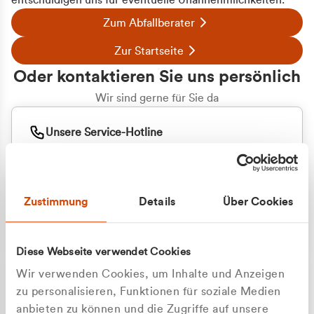
entschuldigen uns für eventuelle Unannehmlichkeiten.
Zum Abfallberater
Zur Startseite
Oder kontaktieren Sie uns persönlich
Wir sind gerne für Sie da
Unsere Service-Hotline
+49 2162 3769000
Mo. - Fr. 08.00 - 16:30 Uhr
Whatsapp
+49 177 8376058
Zustimmung
Details
Über Cookies
Sie benötigen ein individuelles Angebot?
Unverbindliche Anfrage stellen
Diese Webseite verwendet Cookies
Wir verwenden Cookies, um Inhalte und Anzeigen
zu personalisieren, Funktionen für soziale Medien
anbieten zu können und die Zugriffe auf unsere