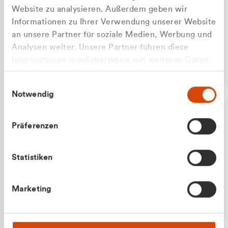
Website zu analysieren. Außerdem geben wir
Informationen zu Ihrer Verwendung unserer Website
an unsere Partner für soziale Medien, Werbung und
Analysen weiter. Unsere Partner führen diese
Apilash Balanesan
Informationen möglicherweise mit weiteren Daten
Vertrieb - Gewerbekunden
zusammen, die Sie ihnen bereitgestellt haben oder
0216 237 69050
Einwilligungsauswahl
die sie im Rahmen Ihrer Nutzung der Dienste
Notwendig
gesammelt haben.
Präferenzen
Statistiken
Julian Marek
Marketing
Vertrieb - Privatkunden
0216 237 69000