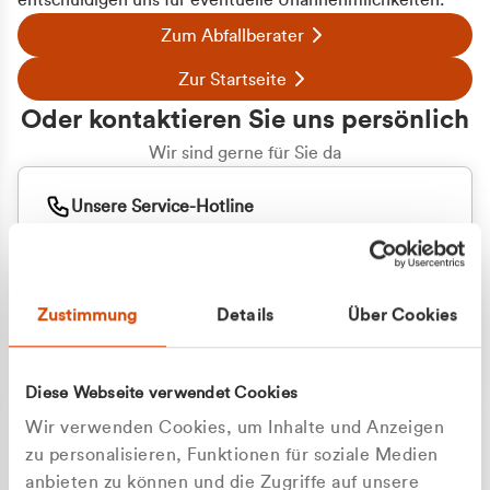
entschuldigen uns für eventuelle Unannehmlichkeiten.
Zum Abfallberater
Zur Startseite
Oder kontaktieren Sie uns persönlich
Wir sind gerne für Sie da
Unsere Service-Hotline
+49 2162 3769000
Mo. - Fr. 08.00 - 16:30 Uhr
Whatsapp
+49 177 8376058
Zustimmung
Details
Über Cookies
Sie benötigen ein individuelles Angebot?
Unverbindliche Anfrage stellen
Diese Webseite verwendet Cookies
Wir verwenden Cookies, um Inhalte und Anzeigen
zu personalisieren, Funktionen für soziale Medien
anbieten zu können und die Zugriffe auf unsere