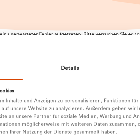
t ein unerwarteter Fehler aufgetreten. Bitte versuchen Sie es sp
t.
 das Problem weiterhin besteht, kontaktieren Sie bitte unseren
rt und geben Sie, falls möglich, weitere Informationen zum
Details
tretenen Fehler an. Wir entschuldigen uns für eventuelle
ehmlichkeiten.
 Abfallberater
Zur Startseite
ookies
u welcher
 kontaktieren Sie uns persö
 Inhalte und Anzeigen zu personalisieren, Funktionen für
dengruppe
e auf unsere Website zu analysieren. Außerdem geben wir I
Wir sind gerne für Sie da
te an unsere Partner für soziale Medien, Werbung und An
rmationen möglicherweise mit weiteren Daten zusammen, di
hören Sie?
hmen Ihrer Nutzung der Dienste gesammelt haben.