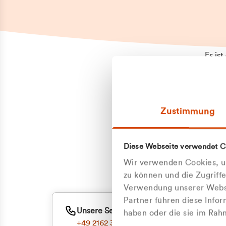
Es is
erneu
Falls
Suppo
Zustimmung
aufge
Unann
Zum
Diese Webseite verwendet C
Z
Oder
Wir verwenden Cookies, um
Kun
zu können und die Zugriff
Verwendung unserer Websi
Partner führen diese Info
ge
Unsere Service-Hotline
haben oder die sie im Ra
+49 2162 3769000