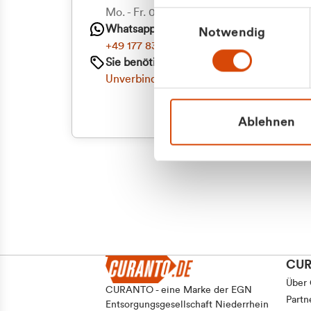
Priva
Mo. - Fr. 08.00 - 16:30 Uhr
Einwilligungsauswahl
Whatsapp
Notwendig
Geschäf
+49 177 8376058
Sie benötigen ein individuelles Angebot?
Unverbindliche Anfrage stellen
Ablehnen
CU
Über
CURANTO - eine Marke der EGN
Partn
Entsorgungsgesellschaft Niederrhein