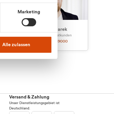
Marketing
an
Julian Marek
nden
Vertrieb - Privatkunden
0216 237 69000
Alle zulassen
Versand & Zahlung
Unser Dienstleistungsgebiet ist
Deutschland.