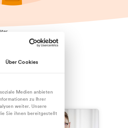
äter
Über Cookies
nlich
 soziale Medien anbieten
nformationen zu Ihrer
alysen weiter. Unsere
e Sie ihnen bereitgestellt