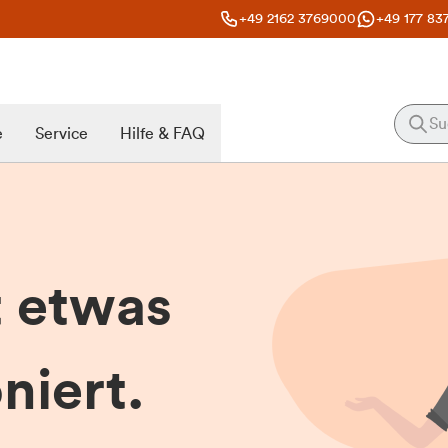
+49 2162 3769000
+49 177 83
e
Service
Hilfe & FAQ
t etwas
niert.