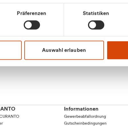
tkunde (inkl. MwSt.)
Präferenzen
Statistiken
tskunde (exkl. MwSt.)
Apilash Balanes
Vertrieb - Gewerbeku
0216 237 69050
Auswahl erlauben
RANTO
Informationen
 CURANTO
Gewerbeabfallordnung
er
Gutscheinbedingungen