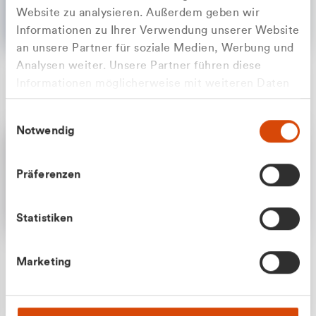
Website zu analysieren. Außerdem geben wir
Informationen zu Ihrer Verwendung unserer Website
an unsere Partner für soziale Medien, Werbung und
Analysen weiter. Unsere Partner führen diese
Apilash Balanesan
Informationen möglicherweise mit weiteren Daten
Vertrieb - Gewerbekunden
Zu welcher Kundengruppe
zusammen, die Sie ihnen bereitgestellt haben oder
0216 237 69050
Einwilligungsauswahl
die sie im Rahmen Ihrer Nutzung der Dienste
gehören Sie?
Notwendig
gesammelt haben.
Privatkunde (inkl. MwSt.)
Präferenzen
Geschäftskunde (exkl. MwSt.)
Statistiken
Julian Marek
Marketing
Vertrieb - Privatkunden
0216 237 69000