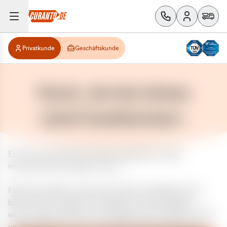
Privatkunde
Geschäftskunde
Huch, da hat etwas
nicht funktioniert.
Es ist ein unerwarteter Fehler aufgetreten. Bitte
versuchen Sie es später erneut.
Falls das Problem weiterhin besteht, kontaktieren Sie
bitte unseren Support und geben Sie, falls möglich,
weitere Informationen zum aufgetretenen Fehler an. Wir