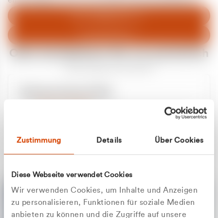
entschuldigen uns für eventuelle Unannehmlichkeiten.
Zum Abfallberater
Zur Startseite
Oder kontaktieren Sie uns persönlich
Wir sind gerne für Sie da
Unsere Service-Hotline
+49 2162 3769000
Mo. - Fr. 08.00 - 16:30 Uhr
Whatsapp
+49 177 8376058
Zustimmung
Details
Über Cookies
Sie benötigen ein individuelles Angebot?
Unverbindliche Anfrage stellen
Diese Webseite verwendet Cookies
Wir verwenden Cookies, um Inhalte und Anzeigen
zu personalisieren, Funktionen für soziale Medien
anbieten zu können und die Zugriffe auf unsere