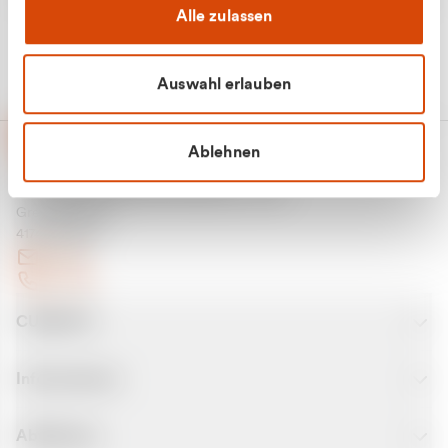
Alle zulassen
Auswahl erlauben
Ablehnen
CURANTO - eine Marke der EGN
Entsorgungsgesellschaft Niederrhein mbH
Greefsallee 1-5
41747 Viersen
E-Mail
Kontakt
CURANTO
Informationen
Abfallarten