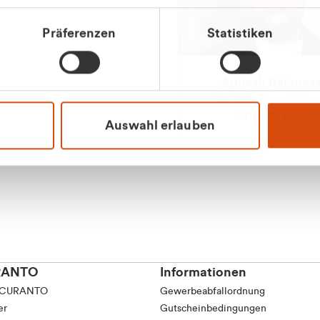
tkunde (inkl. MwSt.)
Präferenzen
Statistiken
tskunde (exkl. MwSt.)
Apilash Balanes
Vertrieb - Gewerbeku
0216 237 69050
Auswahl erlauben
RANTO
Informationen
 CURANTO
Gewerbeabfallordnung
er
Gutscheinbedingungen