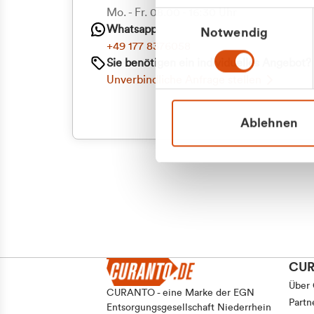
Priva
Mo. - Fr. 08.00 - 16:30 Uhr
Einwilligungsauswahl
Whatsapp
Notwendig
Geschäf
+49 177 8376058
Sie benötigen ein individuelles Angebot?
Unverbindliche Anfrage stellen
Ablehnen
CU
Über
CURANTO - eine Marke der EGN
Partn
Entsorgungsgesellschaft Niederrhein