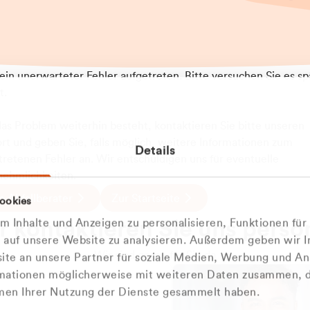
t ein unerwarteter Fehler aufgetreten. Bitte versuchen Sie es sp
t.
 das Problem weiterhin besteht, kontaktieren Sie bitte unseren
rt und geben Sie, falls möglich, weitere Informationen zum
Details
tretenen Fehler an. Wir entschuldigen uns für eventuelle
ehmlichkeiten.
 Abfallberater
Zur Startseite
ookies
u welcher
 kontaktieren Sie uns persö
 Inhalte und Anzeigen zu personalisieren, Funktionen für
dengruppe
e auf unsere Website zu analysieren. Außerdem geben wir I
Wir sind gerne für Sie da
te an unsere Partner für soziale Medien, Werbung und An
rmationen möglicherweise mit weiteren Daten zusammen, di
hören Sie?
hmen Ihrer Nutzung der Dienste gesammelt haben.