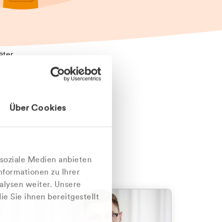
äter
Über Cookies
nlich
 soziale Medien anbieten
nformationen zu Ihrer
alysen weiter. Unsere
e Sie ihnen bereitgestellt