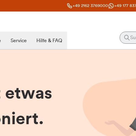
+49 2162 3769000
+49 177 83
e
Service
Hilfe & FAQ
t etwas
niert.