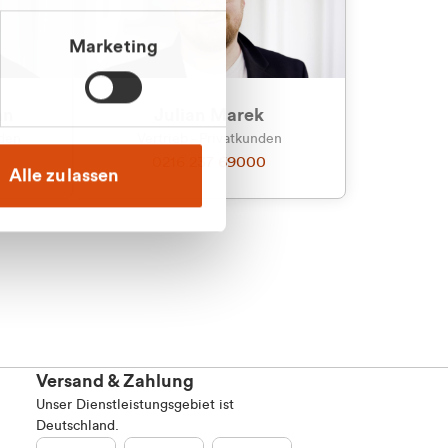
Marketing
an
Julian Marek
nden
Vertrieb - Privatkunden
0216 237 69000
Alle zulassen
Versand & Zahlung
Unser Dienstleistungsgebiet ist
Deutschland.