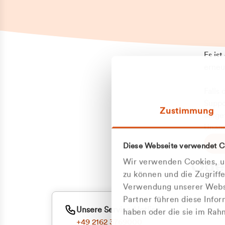
Es is
erneu
Falls
Suppo
Zustimmung
aufge
Unann
Zum
Diese Webseite verwendet C
Z
Oder
Wir verwenden Cookies, um
Kun
zu können und die Zugriff
Verwendung unserer Websi
Partner führen diese Info
ge
Unsere Service-Hotline
haben oder die sie im Ra
+49 2162 3769000