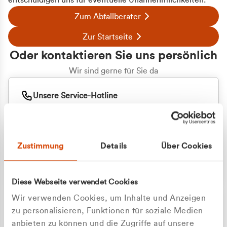
entschuldigen uns für eventuelle Unannehmlichkeiten.
Zum Abfallberater
Zur Startseite
Oder kontaktieren Sie uns persönlich
Wir sind gerne für Sie da
Unsere Service-Hotline
+49 2162 3769000
Mo. - Fr. 08.00 - 16:30 Uhr
Whatsapp
+49 177 8376058
Zustimmung
Details
Über Cookies
Sie benötigen ein individuelles Angebot?
Unverbindliche Anfrage stellen
Diese Webseite verwendet Cookies
Wir verwenden Cookies, um Inhalte und Anzeigen
zu personalisieren, Funktionen für soziale Medien
anbieten zu können und die Zugriffe auf unsere