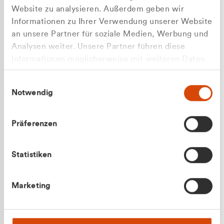
Website zu analysieren. Außerdem geben wir
Informationen zu Ihrer Verwendung unserer Website
an unsere Partner für soziale Medien, Werbung und
Analysen weiter. Unsere Partner führen diese
Apilash Balanesan
Informationen möglicherweise mit weiteren Daten
Vertrieb - Gewerbekunden
zusammen, die Sie ihnen bereitgestellt haben oder
0216 237 69050
Einwilligungsauswahl
die sie im Rahmen Ihrer Nutzung der Dienste
Notwendig
gesammelt haben.
Präferenzen
Statistiken
Julian Marek
Marketing
Vertrieb - Privatkunden
0216 237 69000