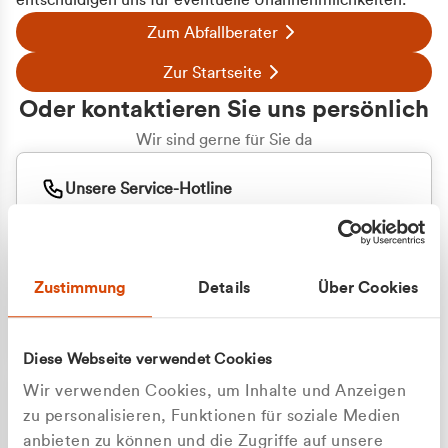
entschuldigen uns für eventuelle Unannehmlichkeiten.
Zum Abfallberater
Zur Startseite
Oder kontaktieren Sie uns persönlich
Wir sind gerne für Sie da
Unsere Service-Hotline
+49 2162 3769000
Mo. - Fr. 08.00 - 16:30 Uhr
Whatsapp
+49 177 8376058
Zustimmung
Details
Über Cookies
Sie benötigen ein individuelles Angebot?
Unverbindliche Anfrage stellen
Diese Webseite verwendet Cookies
Wir verwenden Cookies, um Inhalte und Anzeigen
zu personalisieren, Funktionen für soziale Medien
anbieten zu können und die Zugriffe auf unsere