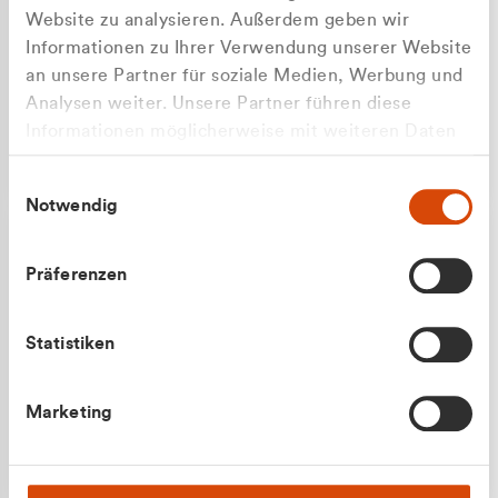
Website zu analysieren. Außerdem geben wir
Informationen zu Ihrer Verwendung unserer Website
an unsere Partner für soziale Medien, Werbung und
Analysen weiter. Unsere Partner führen diese
Apilash Balanesan
Informationen möglicherweise mit weiteren Daten
Vertrieb - Gewerbekunden
Zu welcher Kundengruppe
zusammen, die Sie ihnen bereitgestellt haben oder
0216 237 69050
Einwilligungsauswahl
die sie im Rahmen Ihrer Nutzung der Dienste
gehören Sie?
Notwendig
gesammelt haben.
Privatkunde (inkl. MwSt.)
Präferenzen
Geschäftskunde (exkl. MwSt.)
Statistiken
Julian Marek
Marketing
Vertrieb - Privatkunden
0216 237 69000