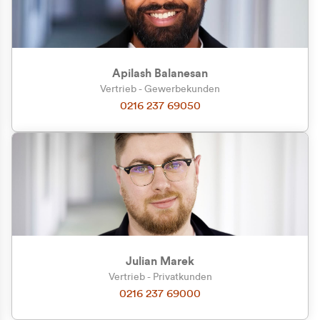
Apilash Balanesan
Vertrieb - Gewerbekunden
Zu welcher Kundengruppe
0216 237 69050
gehören Sie?
Privatkunde (inkl. MwSt.)
Geschäftskunde (exkl. MwSt.)
Julian Marek
Vertrieb - Privatkunden
0216 237 69000