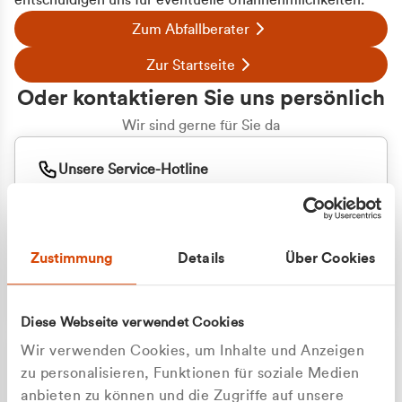
entschuldigen uns für eventuelle Unannehmlichkeiten.
Zum Abfallberater
Zur Startseite
Oder kontaktieren Sie uns persönlich
Wir sind gerne für Sie da
Unsere Service-Hotline
+49 2162 3769000
Mo. - Fr. 08.00 - 16:30 Uhr
Whatsapp
+49 177 8376058
Zustimmung
Details
Über Cookies
Sie benötigen ein individuelles Angebot?
Unverbindliche Anfrage stellen
Diese Webseite verwendet Cookies
Wir verwenden Cookies, um Inhalte und Anzeigen
zu personalisieren, Funktionen für soziale Medien
anbieten zu können und die Zugriffe auf unsere