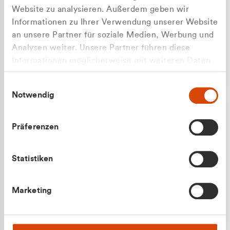
Website zu analysieren. Außerdem geben wir
Informationen zu Ihrer Verwendung unserer Website
an unsere Partner für soziale Medien, Werbung und
Analysen weiter. Unsere Partner führen diese
Apilash Balanesan
Informationen möglicherweise mit weiteren Daten
Vertrieb - Gewerbekunden
zusammen, die Sie ihnen bereitgestellt haben oder
0216 237 69050
Einwilligungsauswahl
die sie im Rahmen Ihrer Nutzung der Dienste
Notwendig
gesammelt haben.
Präferenzen
Statistiken
Julian Marek
Marketing
Vertrieb - Privatkunden
0216 237 69000