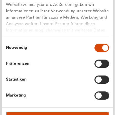
Website zu analysieren. Außerdem geben wir
Informationen zu Ihrer Verwendung unserer Website
an unsere Partner für soziale Medien, Werbung und
Analysen weiter. Unsere Partner führen diese
Apilash Balanesan
Informationen möglicherweise mit weiteren Daten
Vertrieb - Gewerbekunden
Zu welcher Kundengruppe
zusammen, die Sie ihnen bereitgestellt haben oder
0216 237 69050
Einwilligungsauswahl
die sie im Rahmen Ihrer Nutzung der Dienste
gehören Sie?
Notwendig
gesammelt haben.
Privatkunde (inkl. MwSt.)
Präferenzen
Geschäftskunde (exkl. MwSt.)
Statistiken
Julian Marek
Marketing
Vertrieb - Privatkunden
0216 237 69000