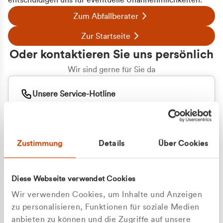
entschuldigen uns für eventuelle Unannehmlichkeiten.
Zum Abfallberater
Zur Startseite
Oder kontaktieren Sie uns persönlich
Wir sind gerne für Sie da
Unsere Service-Hotline
+49 2162 3769000
Mo. - Fr. 08.00 - 16:30 Uhr
Whatsapp
+49 177 8376058
Zustimmung
Details
Über Cookies
Sie benötigen ein individuelles Angebot?
Unverbindliche Anfrage stellen
Diese Webseite verwendet Cookies
Wir verwenden Cookies, um Inhalte und Anzeigen
zu personalisieren, Funktionen für soziale Medien
anbieten zu können und die Zugriffe auf unsere