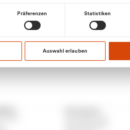
tkunde (inkl. MwSt.)
Präferenzen
Statistiken
tskunde (exkl. MwSt.)
Apilash Balanes
Vertrieb - Gewerbeku
0216 237 69050
Auswahl erlauben
RANTO
Informationen
 CURANTO
Gewerbeabfallordnung
er
Gutscheinbedingungen