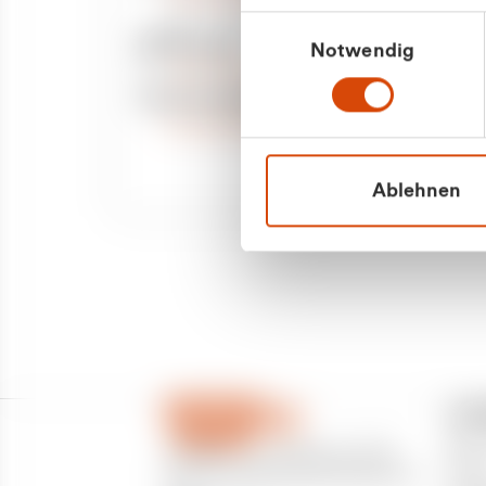
Priva
Mo. - Fr. 08.00 - 16:30 Uhr
Einwilligungsauswahl
Whatsapp
Notwendig
Geschäf
+49 177 8376058
Sie benötigen ein individuelles Angebot?
Unverbindliche Anfrage stellen
Ablehnen
CU
Über
CURANTO - eine Marke der EGN
Partn
Entsorgungsgesellschaft Niederrhein