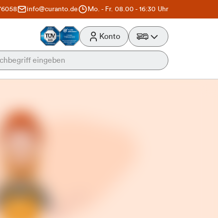
76058
info@curanto.de
Mo. - Fr. 08.00 - 16:30 Uhr
Konto