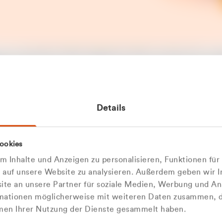
t ein unerwarteter Fehler aufgetreten. Bitte versuchen Sie es sp
t.
 das Problem weiterhin besteht, kontaktieren Sie bitte unseren
rt und geben Sie, falls möglich, weitere Informationen zum
Details
tretenen Fehler an. Wir entschuldigen uns für eventuelle
ehmlichkeiten.
 Abfallberater
Zur Startseite
ookies
u welcher
 kontaktieren Sie uns persö
 Inhalte und Anzeigen zu personalisieren, Funktionen für
dengruppe
e auf unsere Website zu analysieren. Außerdem geben wir I
Wir sind gerne für Sie da
te an unsere Partner für soziale Medien, Werbung und An
rmationen möglicherweise mit weiteren Daten zusammen, di
hören Sie?
hmen Ihrer Nutzung der Dienste gesammelt haben.