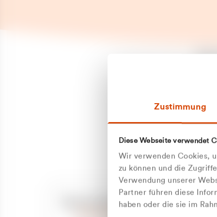
Es is
erneu
Falls
Suppo
Zustimmung
aufge
Unann
Zum
Diese Webseite verwendet C
Z
Oder
Wir verwenden Cookies, um
Kun
zu können und die Zugriff
Verwendung unserer Websi
Partner führen diese Info
ge
Unsere Service-Hotline
haben oder die sie im Ra
+49 2162 3769000