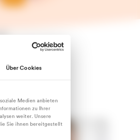
äter
Über Cookies
nlich
 soziale Medien anbieten
nformationen zu Ihrer
alysen weiter. Unsere
e Sie ihnen bereitgestellt