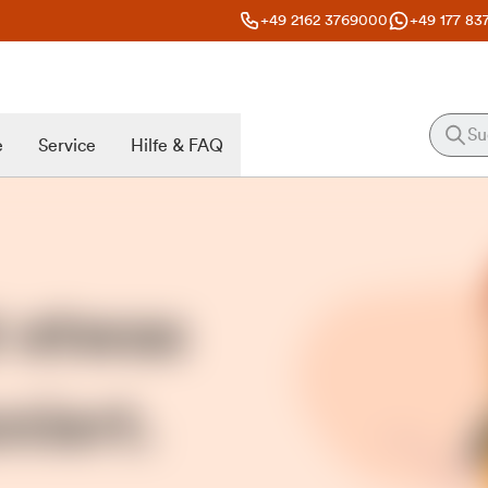
+49 2162 3769000
+49 177 83
e
Service
Hilfe & FAQ
t etwas
niert.