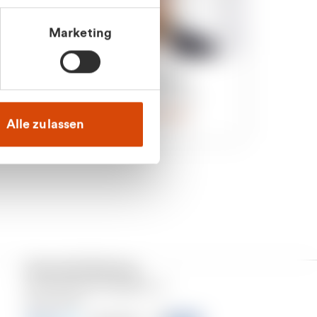
Marketing
an
Julian Marek
nden
Vertrieb - Privatkunden
0216 237 69000
Alle zulassen
Versand & Zahlung
Unser Dienstleistungsgebiet ist
Deutschland.