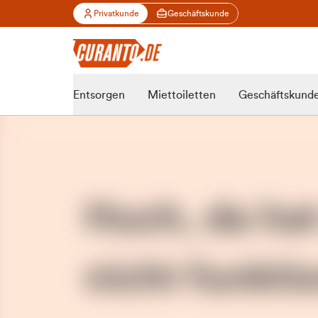
Privatkunde
Geschäftskunde
Entsorgen
Miettoiletten
Geschäftskund
Huch, da ha
nicht funktio