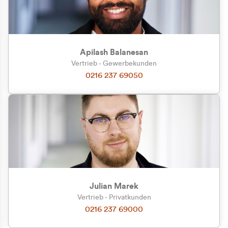
Apilash Balanesan
Vertrieb - Gewerbekunden
Zu welcher Kundengruppe
0216 237 69050
gehören Sie?
Privatkunde (inkl. MwSt.)
Geschäftskunde (exkl. MwSt.)
Julian Marek
Vertrieb - Privatkunden
0216 237 69000