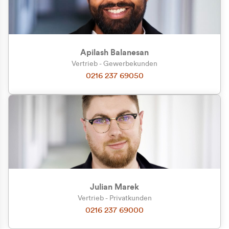
Apilash Balanesan
Vertrieb - Gewerbekunden
Zu welcher Kundengruppe
0216 237 69050
gehören Sie?
Privatkunde (inkl. MwSt.)
Geschäftskunde (exkl. MwSt.)
Julian Marek
Vertrieb - Privatkunden
0216 237 69000