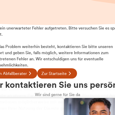
t ein unerwarteter Fehler aufgetreten. Bitte versuchen Sie es sp
t.
 das Problem weiterhin besteht, kontaktieren Sie bitte unseren
rt und geben Sie, falls möglich, weitere Informationen zum
Details
tretenen Fehler an. Wir entschuldigen uns für eventuelle
ehmlichkeiten.
 Abfallberater
Zur Startseite
ookies
 kontaktieren Sie uns persö
 Inhalte und Anzeigen zu personalisieren, Funktionen für
e auf unsere Website zu analysieren. Außerdem geben wir I
Wir sind gerne für Sie da
te an unsere Partner für soziale Medien, Werbung und An
rmationen möglicherweise mit weiteren Daten zusammen, di
hmen Ihrer Nutzung der Dienste gesammelt haben.