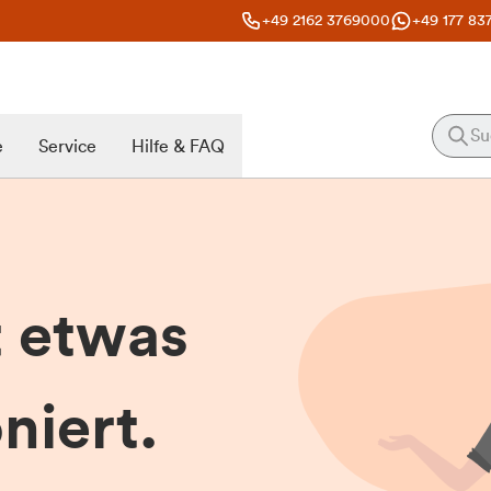
+49 2162 3769000
+49 177 83
e
Service
Hilfe & FAQ
t etwas
niert.