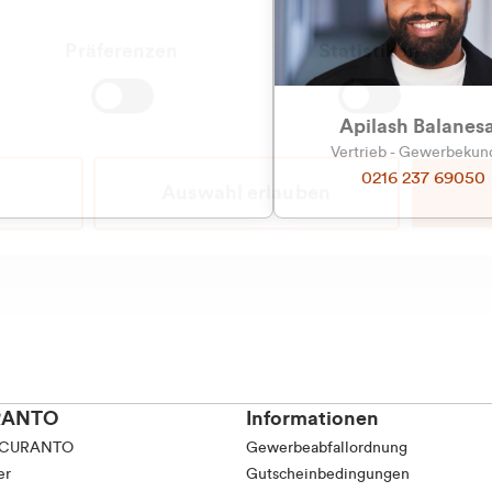
Präferenzen
Statistiken
Apilash Balanes
Vertrieb - Gewerbeku
0216 237 69050
Auswahl erlauben
RANTO
Informationen
 CURANTO
Gewerbeabfallordnung
er
Gutscheinbedingungen