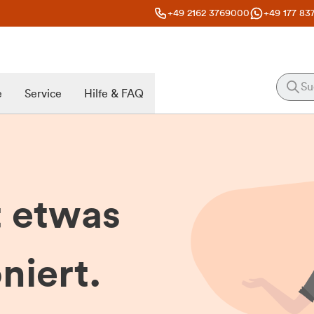
+49 2162 3769000
+49 177 83
e
Service
Hilfe & FAQ
t etwas
niert.