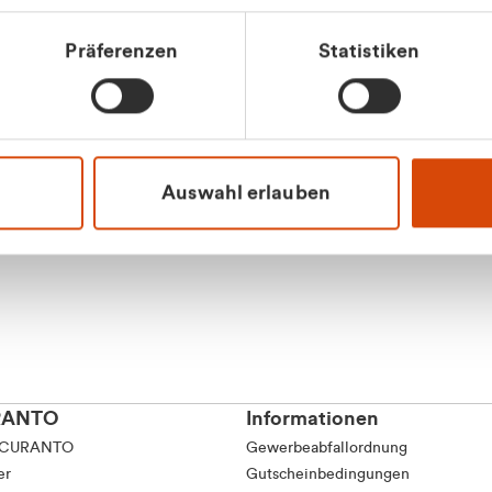
tkunde (inkl. MwSt.)
Präferenzen
Statistiken
tskunde (exkl. MwSt.)
Apilash Balanes
Vertrieb - Gewerbeku
0216 237 69050
Auswahl erlauben
RANTO
Informationen
 CURANTO
Gewerbeabfallordnung
er
Gutscheinbedingungen