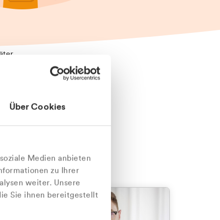
äter
Über Cookies
nlich
 soziale Medien anbieten
nformationen zu Ihrer
alysen weiter. Unsere
e Sie ihnen bereitgestellt