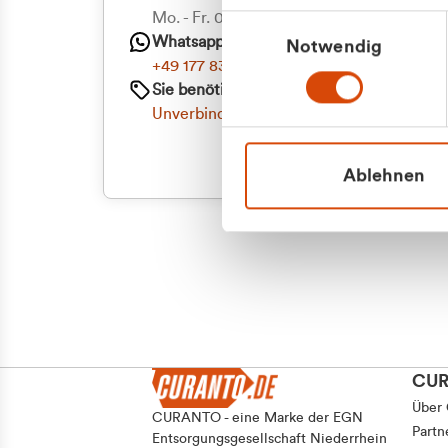
Priva
Mo. - Fr. 08.00 - 16:30 Uhr
Einwilligungsauswahl
Whatsapp
Notwendig
Geschäf
+49 177 8376058
Sie benötigen ein individuelles Angebot?
Unverbindliche Anfrage stellen
Ablehnen
CU
Über
CURANTO - eine Marke der EGN
Partn
Entsorgungsgesellschaft Niederrhein