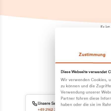
Es is
erneu
Falls
Suppo
Zustimmung
aufge
Unann
Zum
Diese Webseite verwendet C
Z
Oder
Wir verwenden Cookies, um
Kun
zu können und die Zugriff
Verwendung unserer Websi
Partner führen diese Info
ge
Unsere Service-Hotline
haben oder die sie im Ra
+49 2162 3769000