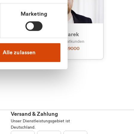
Marketing
an
Julian Marek
nden
Vertrieb - Privatkunden
0216 237 69000
Alle zulassen
Versand & Zahlung
Unser Dienstleistungsgebiet ist
Deutschland.