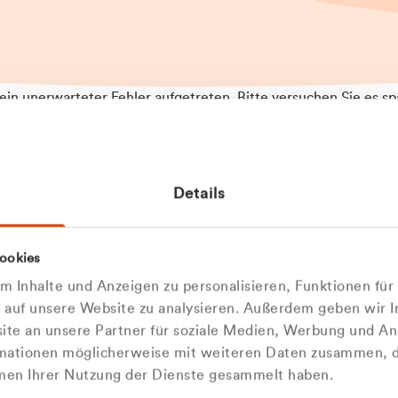
t ein unerwarteter Fehler aufgetreten. Bitte versuchen Sie es sp
t.
 das Problem weiterhin besteht, kontaktieren Sie bitte unseren
rt und geben Sie, falls möglich, weitere Informationen zum
Details
tretenen Fehler an. Wir entschuldigen uns für eventuelle
ehmlichkeiten.
 Abfallberater
Zur Startseite
ookies
u welcher
 kontaktieren Sie uns persö
 Inhalte und Anzeigen zu personalisieren, Funktionen für
dengruppe
e auf unsere Website zu analysieren. Außerdem geben wir I
Wir sind gerne für Sie da
te an unsere Partner für soziale Medien, Werbung und An
rmationen möglicherweise mit weiteren Daten zusammen, di
hören Sie?
hmen Ihrer Nutzung der Dienste gesammelt haben.