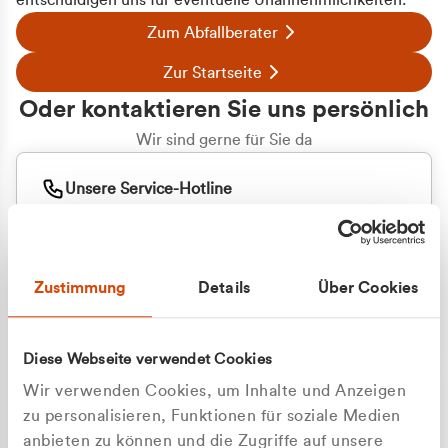
entschuldigen uns für eventuelle Unannehmlichkeiten.
Zum Abfallberater
Zur Startseite
Oder kontaktieren Sie uns persönlich
Wir sind gerne für Sie da
Unsere Service-Hotline
+49 2162 3769000
Mo. - Fr. 08.00 - 16:30 Uhr
Whatsapp
+49 177 8376058
Zustimmung
Details
Über Cookies
Sie benötigen ein individuelles Angebot?
Unverbindliche Anfrage stellen
Diese Webseite verwendet Cookies
Wir verwenden Cookies, um Inhalte und Anzeigen
zu personalisieren, Funktionen für soziale Medien
anbieten zu können und die Zugriffe auf unsere