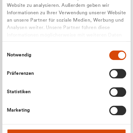
Website zu analysieren. Außerdem geben wir
Informationen zu Ihrer Verwendung unserer Website
an unsere Partner für soziale Medien, Werbung und
Analysen weiter. Unsere Partner führen diese
Apilash Balanesan
Informationen möglicherweise mit weiteren Daten
Vertrieb - Gewerbekunden
Zu welcher Kundengruppe
zusammen, die Sie ihnen bereitgestellt haben oder
0216 237 69050
Einwilligungsauswahl
die sie im Rahmen Ihrer Nutzung der Dienste
gehören Sie?
Notwendig
gesammelt haben.
Privatkunde (inkl. MwSt.)
Präferenzen
Geschäftskunde (exkl. MwSt.)
Statistiken
Julian Marek
Marketing
Vertrieb - Privatkunden
0216 237 69000