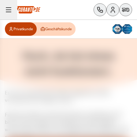
Privatkunde
Geschäftskunde
Huch, da hat etwas
nicht funktioniert.
Es ist ein unerwarteter Fehler aufgetreten. Bitte
versuchen Sie es später erneut.
Falls das Problem weiterhin besteht, kontaktieren Sie
bitte unseren Support und geben Sie, falls möglich,
weitere Informationen zum aufgetretenen Fehler an. Wir