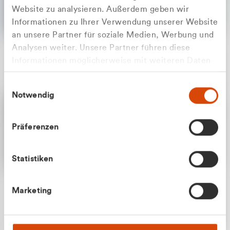
Website zu analysieren. Außerdem geben wir
Informationen zu Ihrer Verwendung unserer Website
an unsere Partner für soziale Medien, Werbung und
Analysen weiter. Unsere Partner führen diese
Apilash Balanesan
Informationen möglicherweise mit weiteren Daten
Vertrieb - Gewerbekunden
Zu welcher Kundengruppe
zusammen, die Sie ihnen bereitgestellt haben oder
0216 237 69050
Einwilligungsauswahl
die sie im Rahmen Ihrer Nutzung der Dienste
gehören Sie?
Notwendig
gesammelt haben.
Privatkunde (inkl. MwSt.)
Präferenzen
Geschäftskunde (exkl. MwSt.)
Statistiken
Julian Marek
Marketing
Vertrieb - Privatkunden
0216 237 69000