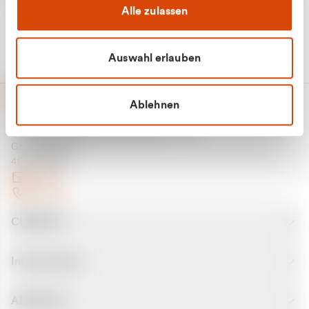
Alle zulassen
Auswahl erlauben
Ablehnen
CURANTO - eine Marke der EGN
Entsorgungsgesellschaft Niederrhein mbH
Greefsallee 1-5
41747 Viersen
E-Mail
Kontakt
CURANTO
Informationen
Abfallarten