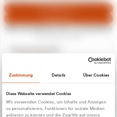
entschuldigen uns für eventuelle Unannehmlichkeiten.
Zum Abfallberater
Zur Startseite
Oder kontaktieren Sie uns persönlich
Wir sind gerne für Sie da
Unsere Service-Hotline
+49 2162 3769000
Mo. - Fr. 08.00 - 16:30 Uhr
Whatsapp
+49 177 8376058
Zustimmung
Details
Über Cookies
Sie benötigen ein individuelles Angebot?
Unverbindliche Anfrage stellen
Diese Webseite verwendet Cookies
Wir verwenden Cookies, um Inhalte und Anzeigen
zu personalisieren, Funktionen für soziale Medien
anbieten zu können und die Zugriffe auf unsere