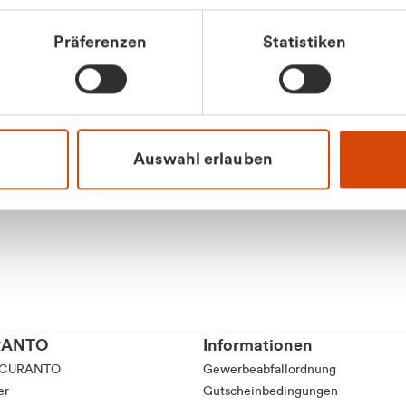
tkunde (inkl. MwSt.)
Präferenzen
Statistiken
tskunde (exkl. MwSt.)
Apilash Balanes
Vertrieb - Gewerbeku
0216 237 69050
Auswahl erlauben
RANTO
Informationen
 CURANTO
Gewerbeabfallordnung
er
Gutscheinbedingungen