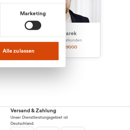
Marketing
an
Julian Marek
nden
Vertrieb - Privatkunden
0216 237 69000
Alle zulassen
Versand & Zahlung
Unser Dienstleistungsgebiet ist
Deutschland.