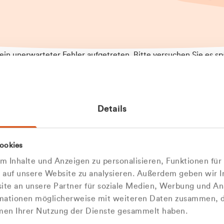
t ein unerwarteter Fehler aufgetreten. Bitte versuchen Sie es sp
t.
 das Problem weiterhin besteht, kontaktieren Sie bitte unseren
rt und geben Sie, falls möglich, weitere Informationen zum
Details
tretenen Fehler an. Wir entschuldigen uns für eventuelle
ehmlichkeiten.
 Abfallberater
Zur Startseite
ookies
u welcher
 kontaktieren Sie uns persö
 Inhalte und Anzeigen zu personalisieren, Funktionen für
dengruppe
e auf unsere Website zu analysieren. Außerdem geben wir I
Wir sind gerne für Sie da
te an unsere Partner für soziale Medien, Werbung und An
rmationen möglicherweise mit weiteren Daten zusammen, di
hören Sie?
hmen Ihrer Nutzung der Dienste gesammelt haben.