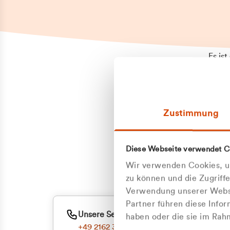
Es is
erneu
Falls
Suppo
Zustimmung
aufge
Unann
Zum
Diese Webseite verwendet C
Z
Oder
Wir verwenden Cookies, um
Kun
zu können und die Zugriff
Verwendung unserer Websi
Partner führen diese Info
ge
Unsere Service-Hotline
haben oder die sie im Ra
+49 2162 3769000