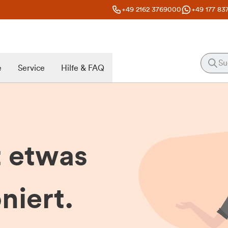
+49 2162 3769000
+49 177 83
e
Service
Hilfe & FAQ
t etwas
niert.