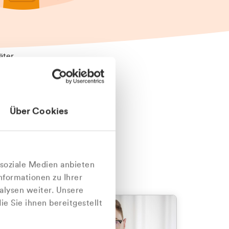
äter
Über Cookies
nlich
 soziale Medien anbieten
nformationen zu Ihrer
alysen weiter. Unsere
e Sie ihnen bereitgestellt