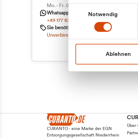
Priva
Mo. - Fr. 08.00 - 16:30 Uhr
Einwilligungsauswahl
Whatsapp
Notwendig
Geschäf
+49 177 8376058
Sie benötigen ein individuelles Angebot?
Unverbindliche Anfrage stellen
Ablehnen
CU
Über
CURANTO - eine Marke der EGN
Partn
Entsorgungsgesellschaft Niederrhein