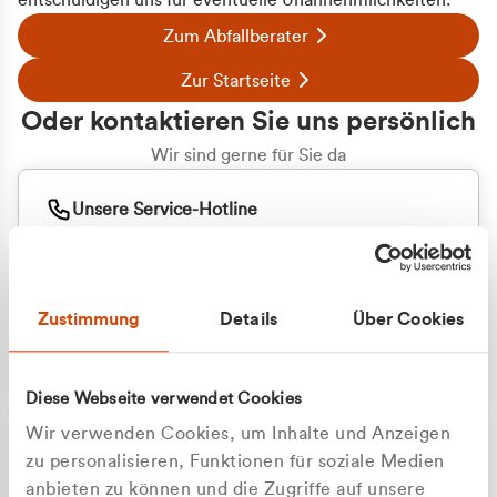
entschuldigen uns für eventuelle Unannehmlichkeiten.
Zum Abfallberater
Zur Startseite
Oder kontaktieren Sie uns persönlich
Wir sind gerne für Sie da
Unsere Service-Hotline
+49 2162 3769000
Mo. - Fr. 08.00 - 16:30 Uhr
Whatsapp
+49 177 8376058
Zustimmung
Details
Über Cookies
Sie benötigen ein individuelles Angebot?
Unverbindliche Anfrage stellen
Diese Webseite verwendet Cookies
Wir verwenden Cookies, um Inhalte und Anzeigen
zu personalisieren, Funktionen für soziale Medien
anbieten zu können und die Zugriffe auf unsere