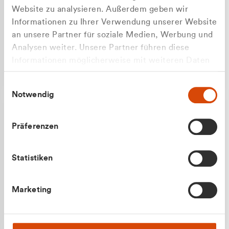
Website zu analysieren. Außerdem geben wir
Informationen zu Ihrer Verwendung unserer Website
an unsere Partner für soziale Medien, Werbung und
Analysen weiter. Unsere Partner führen diese
Apilash Balanesan
Informationen möglicherweise mit weiteren Daten
Vertrieb - Gewerbekunden
zusammen, die Sie ihnen bereitgestellt haben oder
0216 237 69050
Einwilligungsauswahl
die sie im Rahmen Ihrer Nutzung der Dienste
Notwendig
gesammelt haben.
Präferenzen
Statistiken
Julian Marek
Marketing
Vertrieb - Privatkunden
0216 237 69000