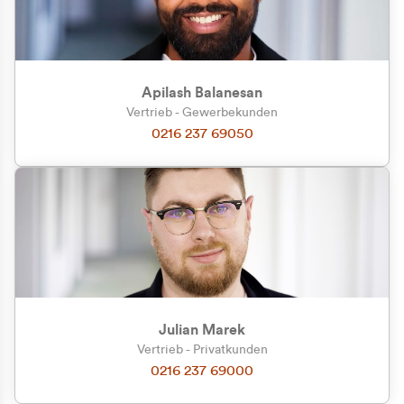
Apilash Balanesan
Vertrieb - Gewerbekunden
Zu welcher Kundengruppe
0216 237 69050
gehören Sie?
Privatkunde (inkl. MwSt.)
Geschäftskunde (exkl. MwSt.)
Julian Marek
Vertrieb - Privatkunden
0216 237 69000