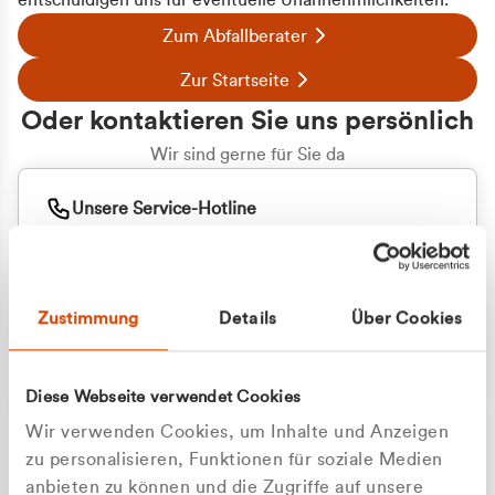
entschuldigen uns für eventuelle Unannehmlichkeiten.
Zum Abfallberater
Zur Startseite
Oder kontaktieren Sie uns persönlich
Wir sind gerne für Sie da
Unsere Service-Hotline
+49 2162 3769000
Mo. - Fr. 08.00 - 16:30 Uhr
Whatsapp
+49 177 8376058
Zustimmung
Details
Über Cookies
Sie benötigen ein individuelles Angebot?
Unverbindliche Anfrage stellen
Diese Webseite verwendet Cookies
Wir verwenden Cookies, um Inhalte und Anzeigen
zu personalisieren, Funktionen für soziale Medien
anbieten zu können und die Zugriffe auf unsere