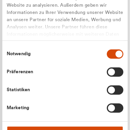
Website zu analysieren. Außerdem geben wir
Informationen zu Ihrer Verwendung unserer Website
an unsere Partner für soziale Medien, Werbung und
Analysen weiter. Unsere Partner führen diese
Apilash Balanesan
Informationen möglicherweise mit weiteren Daten
Vertrieb - Gewerbekunden
zusammen, die Sie ihnen bereitgestellt haben oder
0216 237 69050
Einwilligungsauswahl
die sie im Rahmen Ihrer Nutzung der Dienste
Notwendig
gesammelt haben.
Präferenzen
Statistiken
Julian Marek
Marketing
Vertrieb - Privatkunden
0216 237 69000