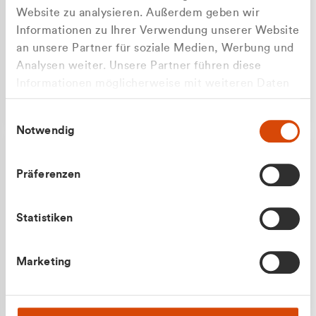
Website zu analysieren. Außerdem geben wir
Informationen zu Ihrer Verwendung unserer Website
an unsere Partner für soziale Medien, Werbung und
Analysen weiter. Unsere Partner führen diese
Apilash Balanesan
Informationen möglicherweise mit weiteren Daten
Vertrieb - Gewerbekunden
zusammen, die Sie ihnen bereitgestellt haben oder
0216 237 69050
Einwilligungsauswahl
die sie im Rahmen Ihrer Nutzung der Dienste
Notwendig
gesammelt haben.
Präferenzen
Statistiken
Julian Marek
Marketing
Vertrieb - Privatkunden
0216 237 69000