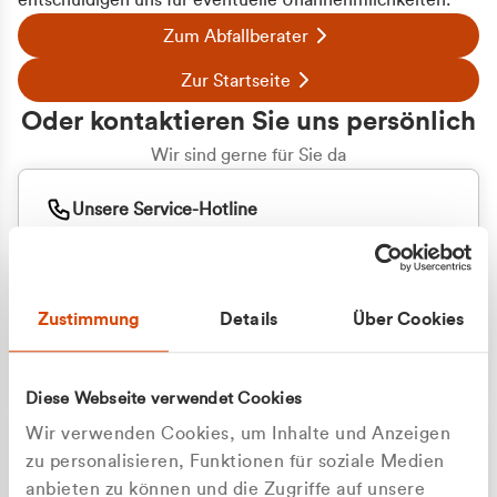
entschuldigen uns für eventuelle Unannehmlichkeiten.
Zum Abfallberater
Zur Startseite
Oder kontaktieren Sie uns persönlich
Wir sind gerne für Sie da
Unsere Service-Hotline
+49 2162 3769000
Mo. - Fr. 08.00 - 16:30 Uhr
Whatsapp
+49 177 8376058
Zustimmung
Details
Über Cookies
Sie benötigen ein individuelles Angebot?
Unverbindliche Anfrage stellen
Diese Webseite verwendet Cookies
Wir verwenden Cookies, um Inhalte und Anzeigen
zu personalisieren, Funktionen für soziale Medien
anbieten zu können und die Zugriffe auf unsere