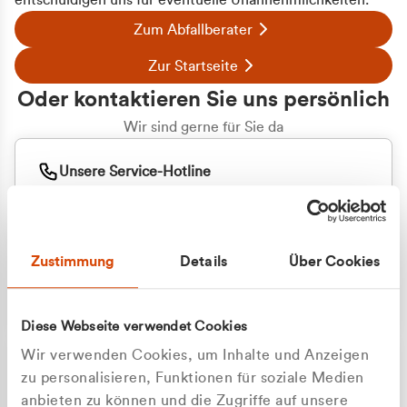
entschuldigen uns für eventuelle Unannehmlichkeiten.
Zum Abfallberater
Zur Startseite
Oder kontaktieren Sie uns persönlich
Wir sind gerne für Sie da
Unsere Service-Hotline
+49 2162 3769000
Mo. - Fr. 08.00 - 16:30 Uhr
Whatsapp
+49 177 8376058
Zustimmung
Details
Über Cookies
Sie benötigen ein individuelles Angebot?
Unverbindliche Anfrage stellen
Diese Webseite verwendet Cookies
Wir verwenden Cookies, um Inhalte und Anzeigen
zu personalisieren, Funktionen für soziale Medien
anbieten zu können und die Zugriffe auf unsere