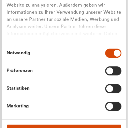
Website zu analysieren. Außerdem geben wir
Informationen zu Ihrer Verwendung unserer Website
an unsere Partner für soziale Medien, Werbung und
Analysen weiter. Unsere Partner führen diese
Apilash Balanesan
Informationen möglicherweise mit weiteren Daten
Vertrieb - Gewerbekunden
Zu welcher Kundengruppe
zusammen, die Sie ihnen bereitgestellt haben oder
0216 237 69050
Einwilligungsauswahl
die sie im Rahmen Ihrer Nutzung der Dienste
gehören Sie?
Notwendig
gesammelt haben.
Privatkunde (inkl. MwSt.)
Präferenzen
Geschäftskunde (exkl. MwSt.)
Statistiken
Julian Marek
Marketing
Vertrieb - Privatkunden
0216 237 69000