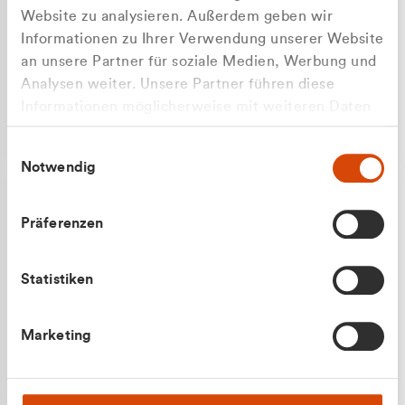
Website zu analysieren. Außerdem geben wir
Informationen zu Ihrer Verwendung unserer Website
an unsere Partner für soziale Medien, Werbung und
Analysen weiter. Unsere Partner führen diese
Apilash Balanesan
Informationen möglicherweise mit weiteren Daten
Vertrieb - Gewerbekunden
Zu welcher Kundengruppe
zusammen, die Sie ihnen bereitgestellt haben oder
0216 237 69050
Einwilligungsauswahl
die sie im Rahmen Ihrer Nutzung der Dienste
gehören Sie?
Notwendig
gesammelt haben.
Privatkunde (inkl. MwSt.)
Präferenzen
Geschäftskunde (exkl. MwSt.)
Statistiken
Julian Marek
Marketing
Vertrieb - Privatkunden
0216 237 69000