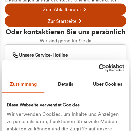
entschuldigen uns für eventuelle Unannehmlichkeiten.
Zum Abfallberater
Zur Startseite
Oder kontaktieren Sie uns persönlich
Wir sind gerne für Sie da
Unsere Service-Hotline
+49 2162 3769000
Mo. - Fr. 08.00 - 16:30 Uhr
Whatsapp
+49 177 8376058
Zustimmung
Details
Über Cookies
Sie benötigen ein individuelles Angebot?
Unverbindliche Anfrage stellen
Diese Webseite verwendet Cookies
Wir verwenden Cookies, um Inhalte und Anzeigen
zu personalisieren, Funktionen für soziale Medien
anbieten zu können und die Zugriffe auf unsere