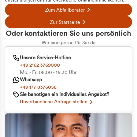
entschuldigen uns für eventuelle Unannehmlichkeiten.
Zum Abfallberater
Zur Startseite
Oder kontaktieren Sie uns persönlich
Wir sind gerne für Sie da
Unsere Service-Hotline
+49 2162 3769000
Mo. - Fr. 08.00 - 16:30 Uhr
Whatsapp
+49 177 8376058
Zustimmung
Details
Über Cookies
Sie benötigen ein individuelles Angebot?
Unverbindliche Anfrage stellen
Diese Webseite verwendet Cookies
Wir verwenden Cookies, um Inhalte und Anzeigen
zu personalisieren, Funktionen für soziale Medien
anbieten zu können und die Zugriffe auf unsere