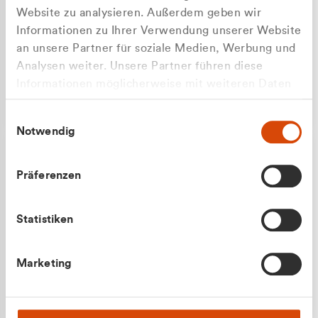
Website zu analysieren. Außerdem geben wir
Informationen zu Ihrer Verwendung unserer Website
an unsere Partner für soziale Medien, Werbung und
Analysen weiter. Unsere Partner führen diese
Apilash Balanesan
Informationen möglicherweise mit weiteren Daten
Vertrieb - Gewerbekunden
zusammen, die Sie ihnen bereitgestellt haben oder
0216 237 69050
Einwilligungsauswahl
die sie im Rahmen Ihrer Nutzung der Dienste
Notwendig
gesammelt haben.
Präferenzen
Statistiken
Julian Marek
Marketing
Vertrieb - Privatkunden
0216 237 69000