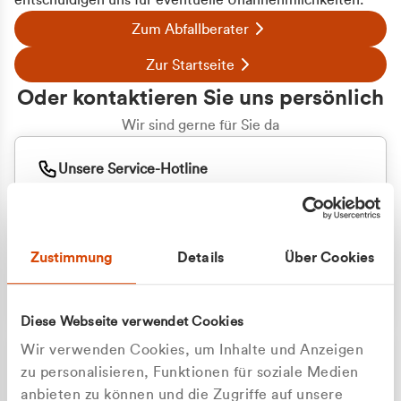
entschuldigen uns für eventuelle Unannehmlichkeiten.
Zum Abfallberater
Zur Startseite
Oder kontaktieren Sie uns persönlich
Wir sind gerne für Sie da
Unsere Service-Hotline
+49 2162 3769000
Mo. - Fr. 08.00 - 16:30 Uhr
Whatsapp
+49 177 8376058
Zustimmung
Details
Über Cookies
Sie benötigen ein individuelles Angebot?
Unverbindliche Anfrage stellen
Diese Webseite verwendet Cookies
Wir verwenden Cookies, um Inhalte und Anzeigen
zu personalisieren, Funktionen für soziale Medien
anbieten zu können und die Zugriffe auf unsere