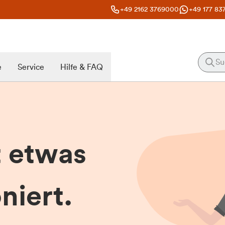
+49 2162 3769000
+49 177 83
e
Service
Hilfe & FAQ
t etwas
niert.