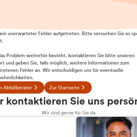
t ein unerwarteter Fehler aufgetreten. Bitte versuchen Sie es sp
t.
 das Problem weiterhin besteht, kontaktieren Sie bitte unseren
rt und geben Sie, falls möglich, weitere Informationen zum
Details
tretenen Fehler an. Wir entschuldigen uns für eventuelle
ehmlichkeiten.
 Abfallberater
Zur Startseite
ookies
u welcher
 kontaktieren Sie uns persö
 Inhalte und Anzeigen zu personalisieren, Funktionen für
dengruppe
e auf unsere Website zu analysieren. Außerdem geben wir I
Wir sind gerne für Sie da
te an unsere Partner für soziale Medien, Werbung und An
rmationen möglicherweise mit weiteren Daten zusammen, di
hören Sie?
hmen Ihrer Nutzung der Dienste gesammelt haben.