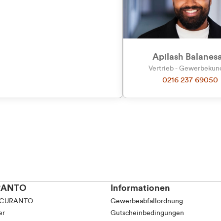
tkunde (inkl. MwSt.)
Präferenzen
Statistiken
tskunde (exkl. MwSt.)
Apilash Balanes
Vertrieb - Gewerbeku
0216 237 69050
Auswahl erlauben
RANTO
Informationen
 CURANTO
Gewerbeabfallordnung
er
Gutscheinbedingungen