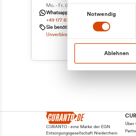
Mo. - Fr. 08.00 - 16:30 Uhr
Einwilligungsauswahl
Whatsapp
Notwendig
+49 177 8376058
Sie benötigen ein individuelles Angebot?
Unverbindliche Anfrage stellen
Ablehnen
CU
Über
CURANTO - eine Marke der EGN
Partn
Entsorgungsgesellschaft Niederrhein