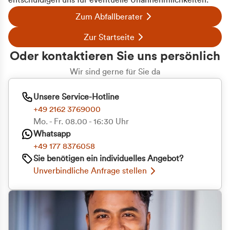
entschuldigen uns für eventuelle Unannehmlichkeiten.
Zum Abfallberater
Zur Startseite
Oder kontaktieren Sie uns persönlich
Wir sind gerne für Sie da
Unsere Service-Hotline
+49 2162 3769000
Mo. - Fr. 08.00 - 16:30 Uhr
Whatsapp
+49 177 8376058
Zustimmung
Details
Über Cookies
Sie benötigen ein individuelles Angebot?
Unverbindliche Anfrage stellen
Diese Webseite verwendet Cookies
Wir verwenden Cookies, um Inhalte und Anzeigen
zu personalisieren, Funktionen für soziale Medien
anbieten zu können und die Zugriffe auf unsere