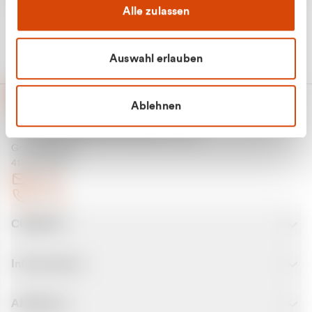
Alle zulassen
Auswahl erlauben
Ablehnen
CURANTO - eine Marke der EGN
Entsorgungsgesellschaft Niederrhein mbH
Greefsallee 1-5
41747 Viersen
E-Mail
Kontakt
CURANTO
Informationen
Abfallarten