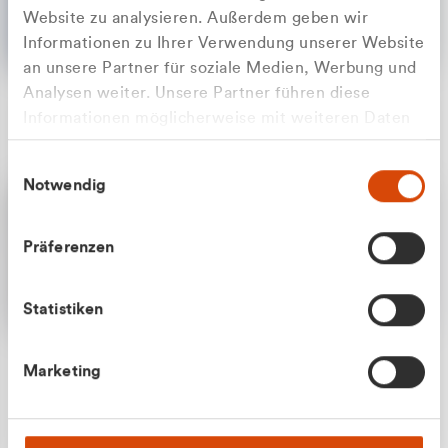
Website zu analysieren. Außerdem geben wir
Informationen zu Ihrer Verwendung unserer Website
an unsere Partner für soziale Medien, Werbung und
Analysen weiter. Unsere Partner führen diese
Apilash Balanesan
Informationen möglicherweise mit weiteren Daten
Vertrieb - Gewerbekunden
Zu welcher Kundengruppe
zusammen, die Sie ihnen bereitgestellt haben oder
0216 237 69050
Einwilligungsauswahl
die sie im Rahmen Ihrer Nutzung der Dienste
gehören Sie?
Notwendig
gesammelt haben.
Privatkunde (inkl. MwSt.)
Präferenzen
Geschäftskunde (exkl. MwSt.)
Statistiken
Julian Marek
Marketing
Vertrieb - Privatkunden
0216 237 69000