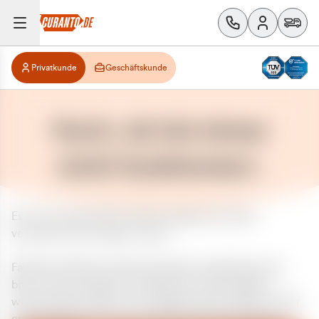
Privatkunde
Geschäftskunde
Huch, da hat etwas
nicht funktioniert.
Es ist ein unerwarteter Fehler aufgetreten. Bitte
versuchen Sie es später erneut.
Falls das Problem weiterhin besteht, kontaktieren Sie
bitte unseren Support und geben Sie, falls möglich,
weitere Informationen zum aufgetretenen Fehler an. Wir