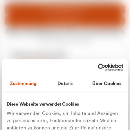
entschuldigen uns für eventuelle Unannehmlichkeiten.
Zum Abfallberater
Zur Startseite
Oder kontaktieren Sie uns persönlich
Wir sind gerne für Sie da
Unsere Service-Hotline
+49 2162 3769000
Mo. - Fr. 08.00 - 16:30 Uhr
Whatsapp
+49 177 8376058
Zustimmung
Details
Über Cookies
Sie benötigen ein individuelles Angebot?
Unverbindliche Anfrage stellen
Diese Webseite verwendet Cookies
Wir verwenden Cookies, um Inhalte und Anzeigen
zu personalisieren, Funktionen für soziale Medien
anbieten zu können und die Zugriffe auf unsere