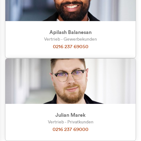
Apilash Balanesan
Vertrieb - Gewerbekunden
Zu welcher Kundengruppe
0216 237 69050
gehören Sie?
Privatkunde (inkl. MwSt.)
Geschäftskunde (exkl. MwSt.)
Julian Marek
Vertrieb - Privatkunden
0216 237 69000