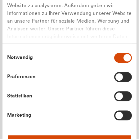
Website zu analysieren. Außerdem geben wir
Informationen zu Ihrer Verwendung unserer Website
an unsere Partner für soziale Medien, Werbung und
Analysen weiter. Unsere Partner führen diese
Apilash Balanesan
Informationen möglicherweise mit weiteren Daten
Vertrieb - Gewerbekunden
Zu welcher Kundengruppe
zusammen, die Sie ihnen bereitgestellt haben oder
0216 237 69050
Einwilligungsauswahl
die sie im Rahmen Ihrer Nutzung der Dienste
gehören Sie?
Notwendig
gesammelt haben.
Privatkunde (inkl. MwSt.)
Präferenzen
Geschäftskunde (exkl. MwSt.)
Statistiken
Julian Marek
Marketing
Vertrieb - Privatkunden
0216 237 69000