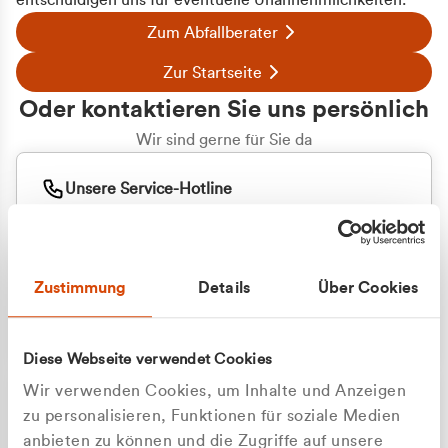
entschuldigen uns für eventuelle Unannehmlichkeiten.
Zum Abfallberater
Zur Startseite
Oder kontaktieren Sie uns persönlich
Wir sind gerne für Sie da
Unsere Service-Hotline
+49 2162 3769000
Mo. - Fr. 08.00 - 16:30 Uhr
Whatsapp
+49 177 8376058
Zustimmung
Details
Über Cookies
Sie benötigen ein individuelles Angebot?
Unverbindliche Anfrage stellen
Diese Webseite verwendet Cookies
Wir verwenden Cookies, um Inhalte und Anzeigen
zu personalisieren, Funktionen für soziale Medien
anbieten zu können und die Zugriffe auf unsere