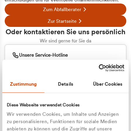
entschuldigen uns für eventuelle Unannehmlichkeiten.
Zum Abfallberater
Zur Startseite
Oder kontaktieren Sie uns persönlich
Wir sind gerne für Sie da
Unsere Service-Hotline
+49 2162 3769000
Mo. - Fr. 08.00 - 16:30 Uhr
Whatsapp
+49 177 8376058
Zustimmung
Details
Über Cookies
Sie benötigen ein individuelles Angebot?
Unverbindliche Anfrage stellen
Diese Webseite verwendet Cookies
Wir verwenden Cookies, um Inhalte und Anzeigen
zu personalisieren, Funktionen für soziale Medien
anbieten zu können und die Zugriffe auf unsere