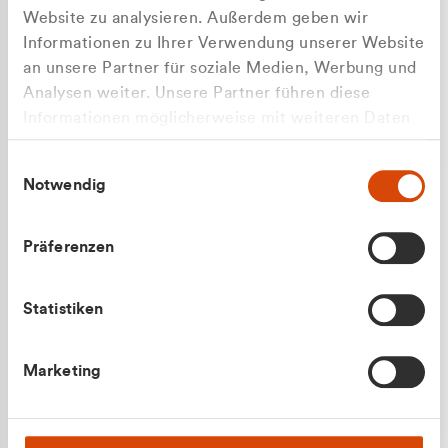
Website zu analysieren. Außerdem geben wir
Informationen zu Ihrer Verwendung unserer Website
an unsere Partner für soziale Medien, Werbung und
Analysen weiter. Unsere Partner führen diese
Apilash Balanesan
Informationen möglicherweise mit weiteren Daten
Vertrieb - Gewerbekunden
Zu welcher Kundengruppe
zusammen, die Sie ihnen bereitgestellt haben oder
0216 237 69050
Einwilligungsauswahl
die sie im Rahmen Ihrer Nutzung der Dienste
gehören Sie?
Notwendig
gesammelt haben.
Privatkunde (inkl. MwSt.)
Präferenzen
Geschäftskunde (exkl. MwSt.)
Statistiken
Julian Marek
Marketing
Vertrieb - Privatkunden
0216 237 69000