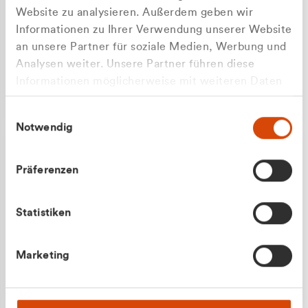
Website zu analysieren. Außerdem geben wir
Informationen zu Ihrer Verwendung unserer Website
an unsere Partner für soziale Medien, Werbung und
Analysen weiter. Unsere Partner führen diese
Apilash Balanesan
Informationen möglicherweise mit weiteren Daten
Vertrieb - Gewerbekunden
zusammen, die Sie ihnen bereitgestellt haben oder
0216 237 69050
Einwilligungsauswahl
die sie im Rahmen Ihrer Nutzung der Dienste
Notwendig
gesammelt haben.
Präferenzen
Statistiken
Julian Marek
Marketing
Vertrieb - Privatkunden
0216 237 69000