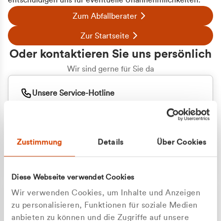
entschuldigen uns für eventuelle Unannehmlichkeiten.
Zum Abfallberater
Zur Startseite
Oder kontaktieren Sie uns persönlich
Wir sind gerne für Sie da
Unsere Service-Hotline
+49 2162 3769000
Mo. - Fr. 08.00 - 16:30 Uhr
Whatsapp
+49 177 8376058
Zustimmung
Details
Über Cookies
Sie benötigen ein individuelles Angebot?
Unverbindliche Anfrage stellen
Diese Webseite verwendet Cookies
Wir verwenden Cookies, um Inhalte und Anzeigen
zu personalisieren, Funktionen für soziale Medien
anbieten zu können und die Zugriffe auf unsere