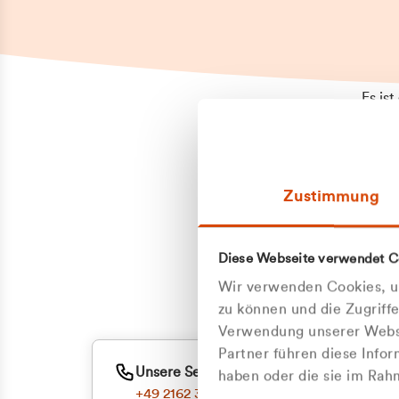
Es is
erneu
Falls
Suppo
Zustimmung
aufge
Unann
Zum
Diese Webseite verwendet C
Z
Oder
Wir verwenden Cookies, um
Kun
zu können und die Zugriff
Verwendung unserer Websi
Partner führen diese Info
ge
Unsere Service-Hotline
haben oder die sie im Ra
+49 2162 3769000