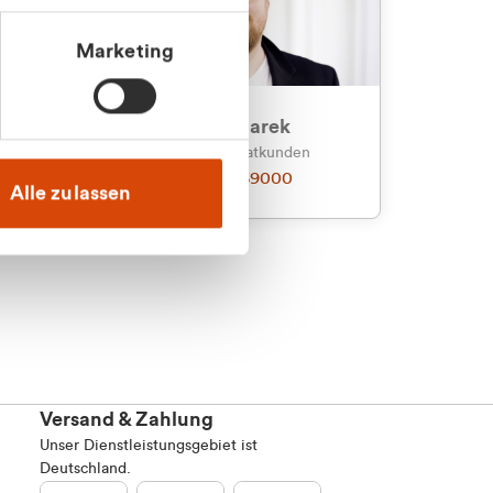
Marketing
an
Julian Marek
nden
Vertrieb - Privatkunden
0216 237 69000
Alle zulassen
Versand & Zahlung
Unser Dienstleistungsgebiet ist
Deutschland.