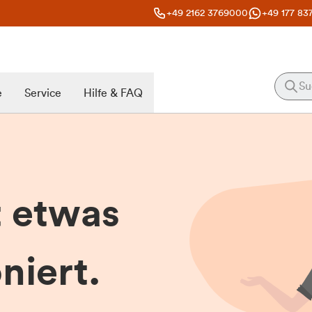
+49 2162 3769000
+49 177 83
e
Service
Hilfe & FAQ
t etwas
niert.