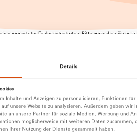
t ein unerwarteter Fehler aufgetreten. Bitte versuchen Sie es sp
t.
 das Problem weiterhin besteht, kontaktieren Sie bitte unseren
rt und geben Sie, falls möglich, weitere Informationen zum
Details
tretenen Fehler an. Wir entschuldigen uns für eventuelle
ehmlichkeiten.
 Abfallberater
Zur Startseite
ookies
u welcher
 kontaktieren Sie uns persö
 Inhalte und Anzeigen zu personalisieren, Funktionen für
dengruppe
e auf unsere Website zu analysieren. Außerdem geben wir I
Wir sind gerne für Sie da
te an unsere Partner für soziale Medien, Werbung und An
rmationen möglicherweise mit weiteren Daten zusammen, di
hören Sie?
hmen Ihrer Nutzung der Dienste gesammelt haben.