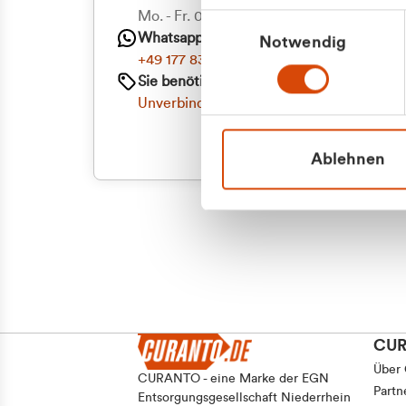
Priva
Mo. - Fr. 08.00 - 16:30 Uhr
Einwilligungsauswahl
Whatsapp
Notwendig
Geschäf
+49 177 8376058
Sie benötigen ein individuelles Angebot?
Unverbindliche Anfrage stellen
Ablehnen
CU
Über
CURANTO - eine Marke der EGN
Partn
Entsorgungsgesellschaft Niederrhein