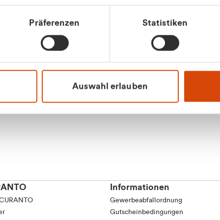
tkunde (inkl. MwSt.)
Präferenzen
Statistiken
tskunde (exkl. MwSt.)
Apilash Balanes
Vertrieb - Gewerbeku
0216 237 69050
Auswahl erlauben
RANTO
Informationen
 CURANTO
Gewerbeabfallordnung
er
Gutscheinbedingungen