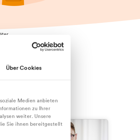
äter
Über Cookies
nlich
 soziale Medien anbieten
nformationen zu Ihrer
alysen weiter. Unsere
e Sie ihnen bereitgestellt