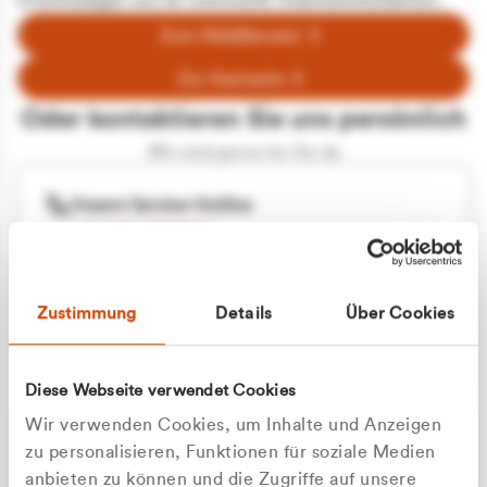
entschuldigen uns für eventuelle Unannehmlichkeiten.
Zum Abfallberater
Zur Startseite
Oder kontaktieren Sie uns persönlich
Wir sind gerne für Sie da
Unsere Service-Hotline
+49 2162 3769000
Mo. - Fr. 08.00 - 16:30 Uhr
Whatsapp
+49 177 8376058
Zustimmung
Details
Über Cookies
Sie benötigen ein individuelles Angebot?
Unverbindliche Anfrage stellen
Diese Webseite verwendet Cookies
Wir verwenden Cookies, um Inhalte und Anzeigen
zu personalisieren, Funktionen für soziale Medien
anbieten zu können und die Zugriffe auf unsere