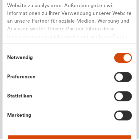
Website zu analysieren. Außerdem geben wir
Informationen zu Ihrer Verwendung unserer Website
an unsere Partner für soziale Medien, Werbung und
Analysen weiter. Unsere Partner führen diese
Apilash Balanesan
Informationen möglicherweise mit weiteren Daten
Vertrieb - Gewerbekunden
Zu welcher Kundengruppe
zusammen, die Sie ihnen bereitgestellt haben oder
0216 237 69050
Einwilligungsauswahl
die sie im Rahmen Ihrer Nutzung der Dienste
gehören Sie?
Notwendig
gesammelt haben.
Privatkunde (inkl. MwSt.)
Präferenzen
Geschäftskunde (exkl. MwSt.)
Statistiken
Julian Marek
Marketing
Vertrieb - Privatkunden
0216 237 69000