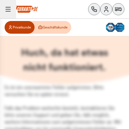
Privatkunde
Geschäftskunde
Huch, da hat etwas
nicht funktioniert.
Es ist ein unerwarteter Fehler aufgetreten. Bitte
versuchen Sie es später erneut.
Falls das Problem weiterhin besteht, kontaktieren Sie
bitte unseren Support und geben Sie, falls möglich,
weitere Informationen zum aufgetretenen Fehler an. Wir