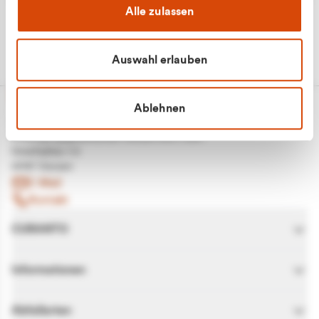
Alle zulassen
Auswahl erlauben
Ablehnen
CURANTO - eine Marke der EGN
Entsorgungsgesellschaft Niederrhein mbH
Greefsallee 1-5
41747 Viersen
E-Mail
Kontakt
CURANTO
Informationen
Abfallarten